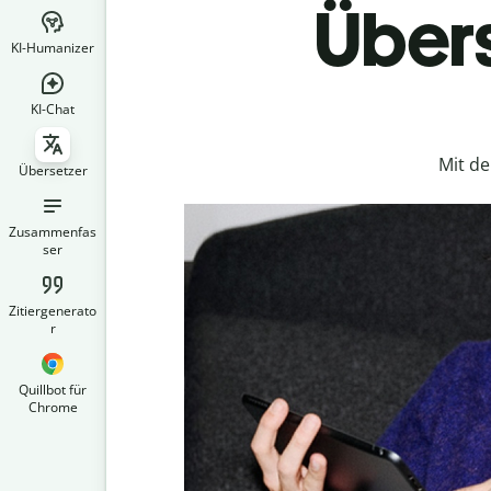
Übers
KI-Humanizer
KI-Chat
Mit d
Übersetzer
Zusammenfas
ser
Zitiergenerato
r
Quillbot für
Chrome