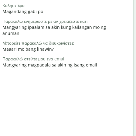
Καλησπέρα
Γεια / Γεια
Magandang gabi po
Hello / Hi
Παρακαλώ ενημερώστε με αν χρειάζεστε κάτι
Τι κάνετε;
Mangyaring ipaalam sa akin kung kailangan mo ng
kamusta k
anuman
Καλώς ήρθ
Μπορείτε παρακαλώ να διευκρινίσετε;
Bahala ka
Maaari mo bang linawin?
Με συγχωρε
Παρακαλώ στείλτε μου ένα email
Paumanhin
Mangyaring magpadala sa akin ng isang email
Πού είναι τ
Saan ang p