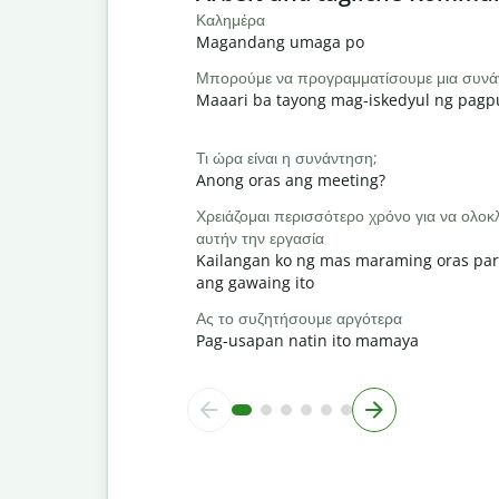
Καλημέρα
Magandang umaga po
Μπορούμε να προγραμματίσουμε μια συνά
Maaari ba tayong mag-iskedyul ng pag
Τι ώρα είναι η συνάντηση;
Anong oras ang meeting?
Χρειάζομαι περισσότερο χρόνο για να ολ
αυτήν την εργασία
Kailangan ko ng mas maraming oras par
ang gawaing ito
Ας το συζητήσουμε αργότερα
Pag-usapan natin ito mamaya