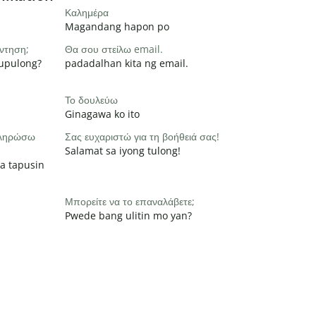
Καλημέρα
Magandang hapon po
ντηση;
Θα σου στείλω email.
pupulong?
padadalhan kita ng email.
Το δουλεύω
Ginagawa ko ito
οκληρώσω
Σας ευχαριστώ για τη βοήθειά σας!
Salamat sa iyong tulong!
a tapusin
Μπορείτε να το επαναλάβετε;
Pwede bang ulitin mo yan?