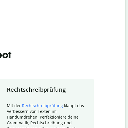
bot
Rechtschreibprüfung
Textzu
Mit der
Rechtschreibprüfung
klappt das
Mithilfe de
Verbessern von Texten im
Quillbot ka
Handumdrehen. Perfektioniere deine
Überblick ü
Grammatik, Rechtschreibung und
So wird das