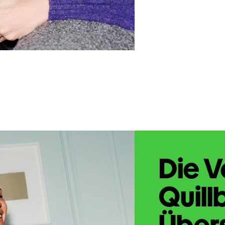
Die V
Quill
Übers