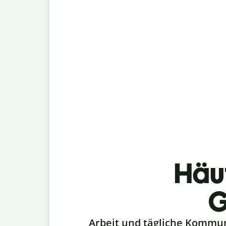
Häu
G
Slide 1 of 6
Arbeit und tägliche Kommu