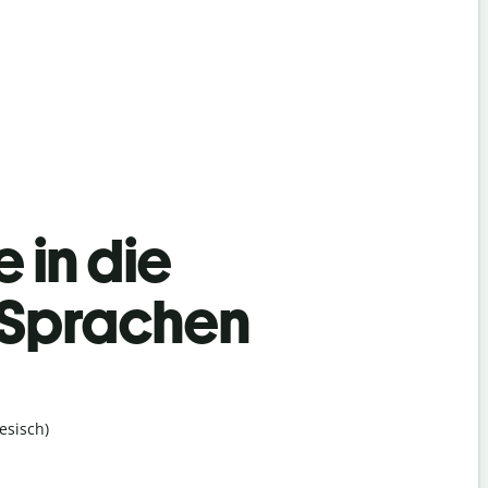
 in die
 Sprachen
esisch)