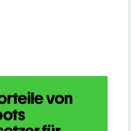
orteile von
bots
etzer für