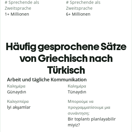
# Sprechende als
# Sprechende als
Zweitsprache
Zweitsprache
1+ Millionen
6+ Millionen
Häufig gesprochene Sätze
von Griechisch nach
Türkisch
Slide 1 of 6
Arbeit und tägliche Kommunikation
Καλημέρα
Καλημέρα
Γ
Günaydın
Tünaydın
M
Καλησπέρα
Μπορούμε να
Τ
İyi akşamlar
προγραμματίσουμε μια
συνάντηση;
Κ
Bir toplantı planlayabilir
G
miyiz?
Κ