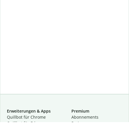
Erweiterungen & Apps
Premium
Quillbot für Chrome
Abon­ne­ments
Quillbot für Edge
Preise