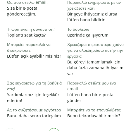
Θα σου στείλω email.
Παρακαλώ ενημερώστε με αν
R
Size bir e-posta
χρειάζεστε κάτι
göndereceğim.
Bir şeye ihtiyacınız olursa
Ν
lütfen bana bildirin
E
Τι ώρα είναι η συνάντηση;
Το δουλεύω
Α
Toplantı saat kaçta?
üzerinde çalışıyorum
G
Μπορείτε παρακαλώ να
Χρειάζομαι περισσότερο χρόνο
Π
διευκρινίσετε;
για να ολοκληρώσω αυτήν την
ξ
Lütfen açıklayabilir misiniz?
εργασία
E
Bu görevi tamamlamak için
daha fazla zamana ihtiyacım
var
Σας ευχαριστώ για τη βοήθειά
Παρακαλώ στείλτε μου ένα
σας!
email
Yardımlarınız için teşekkür
Lütfen bana bir e-posta
ederim!
gönder
Ας το συζητήσουμε αργότερα
Μπορείτε να το επαναλάβετε;
Bunu daha sonra tartışalım
Bunu tekrarlayabilir misin?