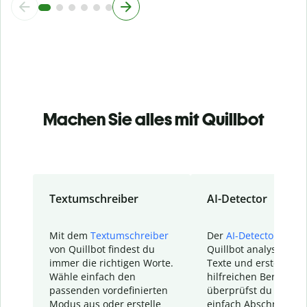
Machen Sie alles mit Quillbot
Textumschreiber
AI-Detector
Mit dem
Textumschreiber
Der
AI-Detector
von
von Quillbot findest du
Quillbot analysiert d
immer die richtigen Worte.
Texte und erstellt ei
Wähle einfach den
hilfreichen Bericht. S
passenden vordefinierten
überprüfst du schnel
Modus aus oder erstelle
einfach Abschnitte, d