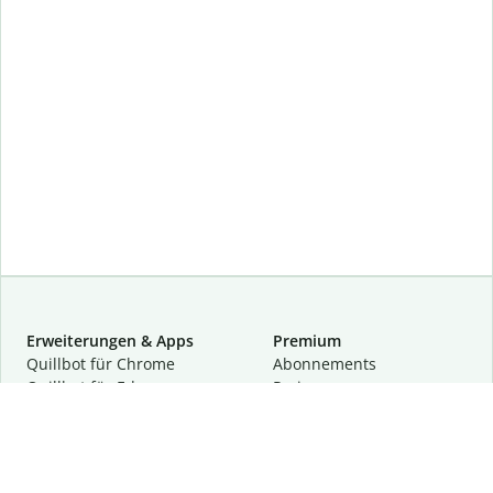
Erweiterungen & Apps
Premium
Quillbot für Chrome
Abon­ne­ments
Quillbot für Edge
Preise
Quillbot für Safari
Für Teams
Quillbot für Android
Partnerprogramm
Quillbot für iOS
Demo anfragen
Quillbot für Windows