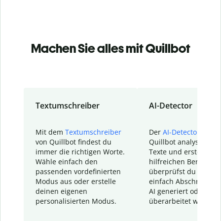
Machen Sie alles mit Quillbot
Textumschreiber
AI-Detector
Mit dem
Textumschreiber
Der
AI-Detector
von
von Quillbot findest du
Quillbot analysiert d
immer die richtigen Worte.
Texte und erstellt ei
Wähle einfach den
hilfreichen Bericht. S
passenden vordefinierten
überprüfst du schnel
Modus aus oder erstelle
einfach Abschnitte, d
deinen eigenen
AI generiert oder
personalisierten Modus.
überarbeitet wurden.