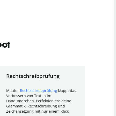
bot
Rechtschreibprüfung
Textzu
Mit der
Rechtschreibprüfung
klappt das
Mithilfe de
Verbessern von Texten im
Quillbot ka
Handumdrehen. Perfektioniere deine
Überblick ü
Grammatik, Rechtschreibung und
So wird das
Zeichensetzung mit nur einem Klick.
Forschungsa