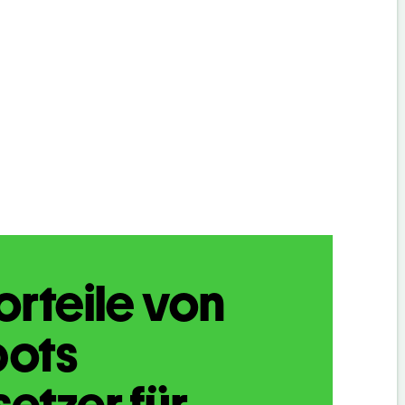
orteile von
bots
etzer für