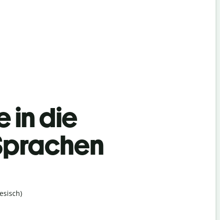
 in die
Sprachen
esisch)