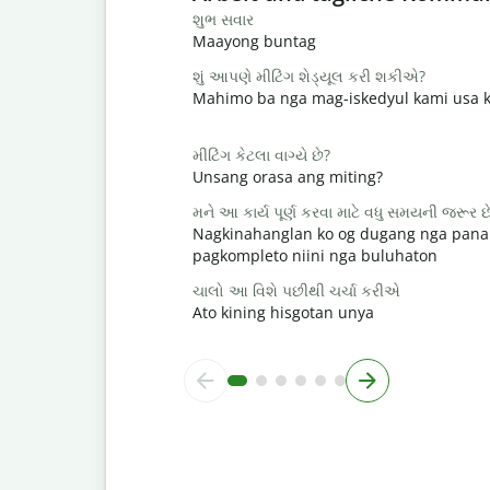
શુભ સવાર
Maayong buntag
શું આપણે મીટિંગ શેડ્યૂલ કરી શકીએ?
Mahimo ba nga mag-iskedyul kami usa k
મીટિંગ કેટલા વાગ્યે છે?
Unsang orasa ang miting?
મને આ કાર્ય પૂર્ણ કરવા માટે વધુ સમયની જરૂર છ
Nagkinahanglan ko og dugang nga pana
pagkompleto niini nga buluhaton
ચાલો આ વિશે પછીથી ચર્ચા કરીએ
Ato kining hisgotan unya