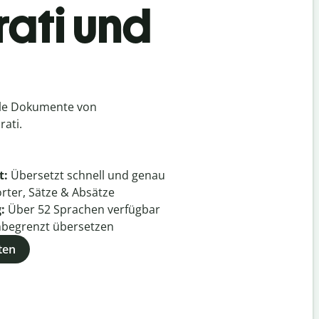
rati und
lle Dokumente von
ati.
t:
Übersetzt schnell und genau
rter, Sätze & Absätze
g:
Über
52
Sprachen verfügbar
begrenzt übersetzen
ten