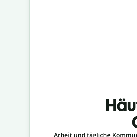
Häu
Slide 1 of 6
Arbeit und tägliche Kommu