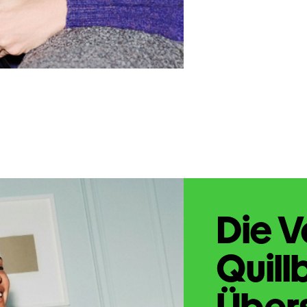
Die V
Quill
Übers