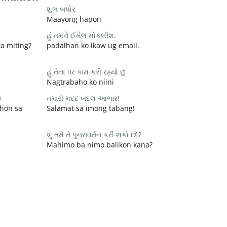
શુભ બપોર
Maayong hapon
હું તમને ઈમેલ મોકલીશ.
a miting?
padalhan ko ikaw ug email.
હું તેના પર કામ કરી રહ્યો છું
Nagtrabaho ko niini
ે
તમારી મદદ બદલ આભાર!
hon sa
Salamat sa imong tabang!
શું તમે તે પુનરાવર્તન કરી શકો છો?
Mahimo ba nimo balikon kana?