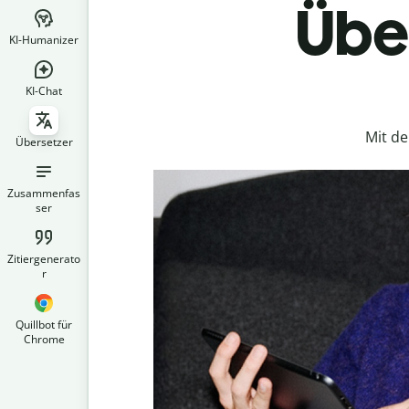
Über
KI-Humanizer
KI-Chat
Mit d
Übersetzer
Zusammenfas
ser
Zitiergenerato
r
Quillbot für
Chrome