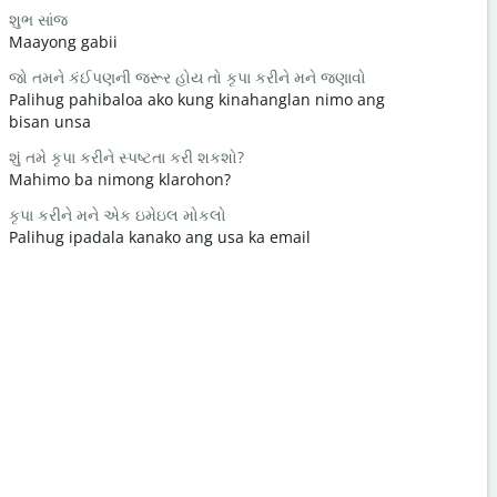
શુભ સાંજ
હેલો / હાય
Maayong gabii
Hello/Hi
જો તમને કંઈપણની જરૂર હોય તો કૃપા કરીને મને જણાવો
તમે કેમ છો?
Palihug pahibaloa ako kung kinahanglan nimo ang
Naunsa ka
bisan unsa
તમારું સ્વાગ
શું તમે કૃપા કરીને સ્પષ્ટતા કરી શકશો?
Gidawat n
Mahimo ba nimong klarohon?
માફ કરશો /
કૃપા કરીને મને એક ઇમેઇલ મોકલો
Pasayloa k
Palihug ipadala kanako ang usa ka email
સૌથી નજીકની
Asa ang la