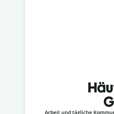
Häu
G
Slide 1 of 6
Arbeit und tägliche Kommu