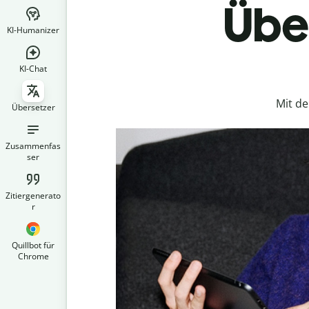
Über
KI-Humanizer
KI-Chat
Mit d
Übersetzer
Zusammenfas
ser
Zitiergenerato
r
Quillbot für
Chrome