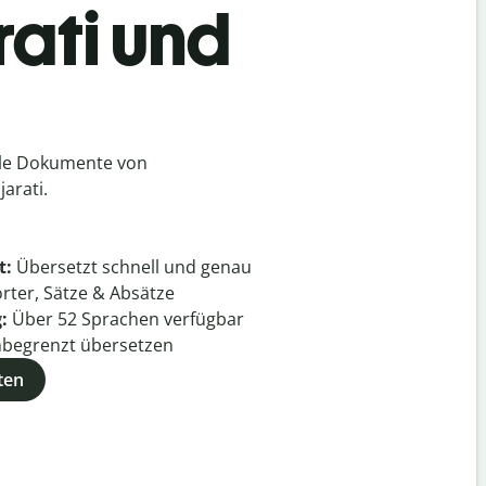
rati und
lle Dokumente von
arati.
t:
Übersetzt schnell und genau
rter, Sätze & Absätze
g:
Über
52
Sprachen verfügbar
begrenzt übersetzen
ten