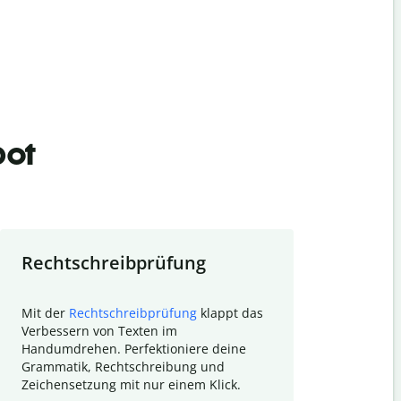
bot
Rechtschreibprüfung
Textzu
Mit der
Rechtschreibprüfung
klappt das
Mithilfe de
Verbessern von Texten im
Quillbot ka
Handumdrehen. Perfektioniere deine
Überblick ü
Grammatik, Rechtschreibung und
So wird das
Zeichensetzung mit nur einem Klick.
Forschungsa