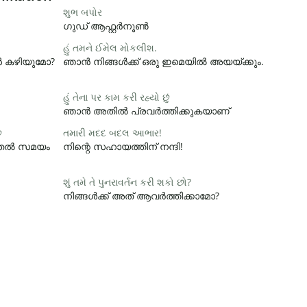
શુભ બપોર
ഗുഡ് ആഫ്റ്റർനൂൺ
હું તમને ઈમેલ મોકલીશ.
ാൻ കഴിയുമോ?
ഞാൻ നിങ്ങൾക്ക് ഒരു ഇമെയിൽ അയയ്ക്കും.
હું તેના પર કામ કરી રહ્યો છું
ഞാൻ അതിൽ പ്രവർത്തിക്കുകയാണ്
ે
તમારી મદદ બદલ આભાર!
ൂടുതൽ സമയം
നിന്റെ സഹായത്തിന് നന്ദി!
શું તમે તે પુનરાવર્તન કરી શકો છો?
നിങ്ങൾക്ക് അത് ആവർത്തിക്കാമോ?