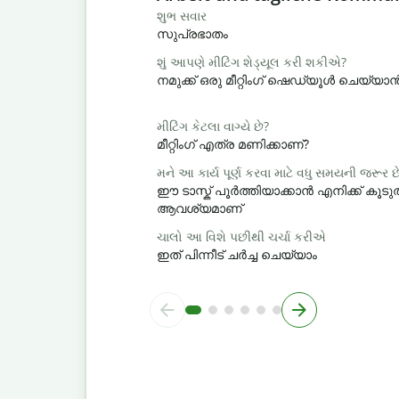
શુભ સવાર
സുപ്രഭാതം
શું આપણે મીટિંગ શેડ્યૂલ કરી શકીએ?
നമുക്ക് ഒരു മീറ്റിംഗ് ഷെഡ്യൂൾ ചെയ്യ
મીટિંગ કેટલા વાગ્યે છે?
മീറ്റിംഗ് എത്ര മണിക്കാണ്?
મને આ કાર્ય પૂર્ણ કરવા માટે વધુ સમયની જરૂર છ
ഈ ടാസ്ക് പൂർത്തിയാക്കാൻ എനിക്ക് ക
ആവശ്യമാണ്
ચાલો આ વિશે પછીથી ચર્ચા કરીએ
ഇത് പിന്നീട് ചർച്ച ചെയ്യാം