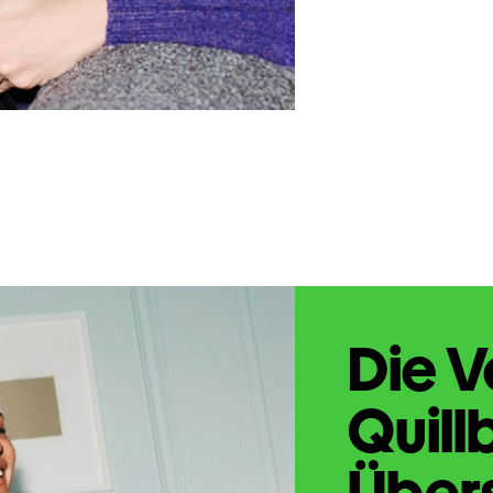
Die V
Quill
Übers