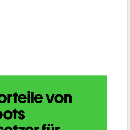
orteile von
bots
etzer für