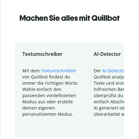
Machen Sie alles mit Quillbot
Textumschreiber
AI-Detector
Mit dem
Textumschreiber
Der
AI-Detector
von
von Quillbot findest du
Quillbot analysiert d
immer die richtigen Worte.
Texte und erstellt ei
Wähle einfach den
hilfreichen Bericht. S
passenden vordefinierten
überprüfst du schnel
Modus aus oder erstelle
einfach Abschnitte, d
deinen eigenen
AI generiert oder
personalisierten Modus.
überarbeitet wurden.