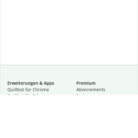
Erweiterungen & Apps
Premium
Quillbot für Chrome
Abon­ne­ments
Quillbot für Edge
Preise
Quillbot für Safari
Für Teams
Quillbot für Android
Partnerprogramm
Quillbot für iOS
Demo anfragen
Quillbot für Windows
Quillbot für macOS
Quillbot für Word