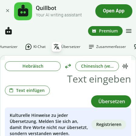
Quillbot
Open App
Your AI writing assistant
Premium
-Humanizer
KI-Chat
Übersetzer
Zusammenfasser
Hebräisch
Chinesisch (vereinfacht)
Text einfügen
Übersetzen
Kulturelle Hinweise zu jeder
Übersetzung. Melden Sie sich an,
Registrieren
damit Ihre Worte nicht nur übersetzt,
sondern verstanden werden.