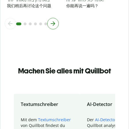
我们稍后再讨论这个问题
你能再说一遍吗？
Machen Sie alles mit Quillbot
Textumschreiber
AI-Detector
Mit dem
Textumschreiber
Der
AI-Detector
von
von Quillbot findest du
Quillbot analysiert d