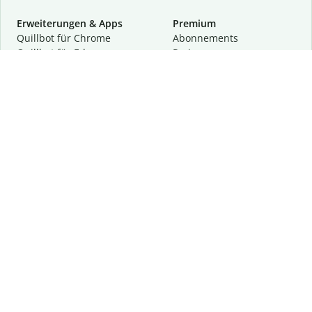
Erweiterungen & Apps
Premium
Quillbot für Chrome
Abon­ne­ments
Quillbot für Edge
Preise
Quillbot für Safari
Für Teams
Quillbot für Android
Partnerprogramm
Quillbot für iOS
Demo anfragen
Quillbot für Windows
Quillbot für macOS
Quillbot für Word
Tools
Unternehmen
Schreibhilfen
Über uns
Textkorrektur
Privatsphäre & Sicherheit
Zitieren und Originalität
Karriere
KI-Tools
Hilfe
Kontakt
Ressourcen
Folge uns