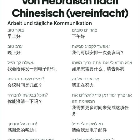
von Hebräisch nach
Chinesisch (vereinfacht)
Slide 1 of 6
Arbeit und tägliche Kommunikation
י
צהריים טובים
בוקר טוב
早上好
下午好
א
אפשר לקבוע פגישה?
ערב טוב
晚上好
我们可以安排一次会议吗？
ב
אנא הודע לי אם אתה צריך משהו
אשלח לך מייל.
我会给你发一封电子邮件。
如果您需要什么，请告诉我
ן
אני עובד על זה
באיזו שעה הפגישה?
会议时间是几点？
我正在努力
א
אני צריך עוד זמן כדי להשלים את
תוכל בבקשה להבהיר?
你能澄清一下吗？
המשימה הזו
我需要更多时间来完成这项任
ת
务
נא לשלוח לי מייל
תודה על עזרתך!
感谢您的帮助！
请给我发电子邮件
אתה יכול לחזור על זה?
בואו נדון בזה מאוחר יותר