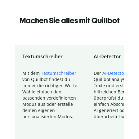
Machen Sie alles mit Quillbot
Textumschreiber
AI-Detector
Mit dem
Textumschreiber
Der
AI-Detector
von
von Quillbot findest du
Quillbot analysiert d
immer die richtigen Worte.
Texte und erstellt ei
Wähle einfach den
hilfreichen Bericht. S
passenden vordefinierten
überprüfst du schnel
Modus aus oder erstelle
einfach Abschnitte, d
deinen eigenen
AI generiert oder
personalisierten Modus.
überarbeitet wurden.