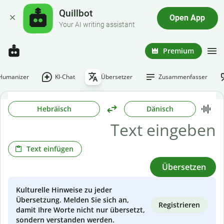
Quillbot
Open App
Your AI writing assistant
Premium
-Humanizer
KI-Chat
Übersetzer
Zusammenfasser
Hebräisch
Dänisch
Text einfügen
Übersetzen
Kulturelle Hinweise zu jeder
Übersetzung. Melden Sie sich an,
Registrieren
damit Ihre Worte nicht nur übersetzt,
sondern verstanden werden.