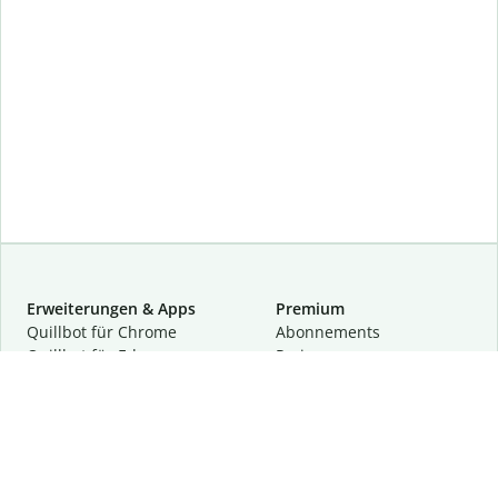
Erweiterungen & Apps
Premium
Quillbot für Chrome
Abon­ne­ments
Quillbot für Edge
Preise
Quillbot für Safari
Für Teams
Quillbot für Android
Partnerprogramm
Quillbot für iOS
Demo anfragen
Quillbot für Windows
Quillbot für macOS
Quillbot für Word