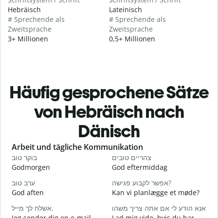
Hebräisch
Lateinisch
# Sprechende als
# Sprechende als
Zweitsprache
Zweitsprache
3+ Millionen
0,5+ Millionen
Häufig gesprochene Sätze
von Hebräisch nach
Dänisch
Slide 1 of 6
Arbeit und tägliche Kommunikation
י
צהריים טובים
בוקר טוב
Godmorgen
God eftermiddag
H
א
אפשר לקבוע פגישה?
ערב טוב
God aften
Kan vi planlægge et møde?
M
ב
אנא הודע לי אם אתה צריך משהו
אשלח לך מייל.
Jeg sender dig en e-mail.
Lad mig vide, hvis du har
G