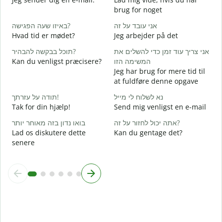
brug for noget
ן
באיזו שעה הפגישה?
אני עובד על זה
D
Hvad tid er mødet?
Jeg arbejder på det
א
תוכל בבקשה להבהיר?
אני צריך עוד זמן כדי להשלים את
J
Kan du venligst præcisere?
המשימה הזו
ת
Jeg har brug for mere tid til
F
at fuldføre denne opgave
נא לשלוח לי מייל
תודה על עזרתך!
H
Tak for din hjælp!
Send mig venligst en e-mail
אתה יכול לחזור על זה?
בואו נדון בזה מאוחר יותר
Lad os diskutere dette
Kan du gentage det?
senere