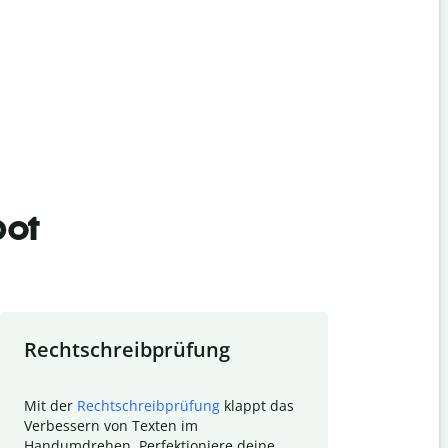
bot
Rechtschreibprüfung
Textzu
Mit der
Rechtschreibprüfung
klappt das
Mithilfe de
Verbessern von Texten im
Quillbot ka
Handumdrehen. Perfektioniere deine
Überblick ü