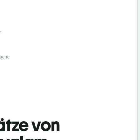
r
rache
ätze von