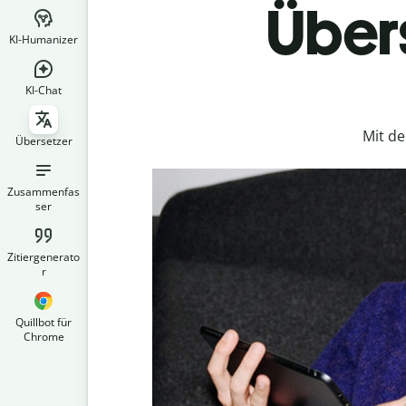
Übers
KI-Humanizer
KI-Chat
Mit d
Übersetzer
Zusammenfas
ser
Zitiergenerato
r
Quillbot für
Chrome