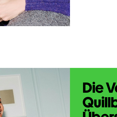
Die V
Quill
Übers