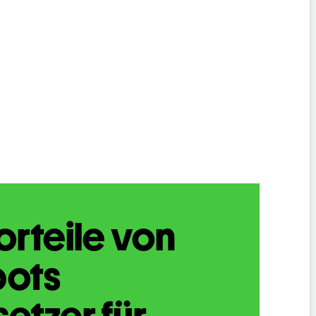
orteile von
bots
etzer für