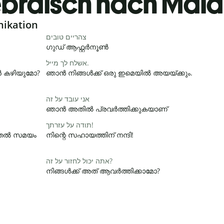
bräisch nach Mal
nikation
צהריים טובים
ഗുഡ് ആഫ്റ്റർനൂൺ
אשלח לך מייל.
ാൻ കഴിയുമോ?
ഞാൻ നിങ്ങൾക്ക് ഒരു ഇമെയിൽ അയയ്ക്കും.
אני עובד על זה
ഞാൻ അതിൽ പ്രവർത്തിക്കുകയാണ്
תודה על עזרתך!
ൂടുതൽ സമയം
നിന്റെ സഹായത്തിന് നന്ദി!
אתה יכול לחזור על זה?
നിങ്ങൾക്ക് അത് ആവർത്തിക്കാമോ?