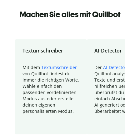
Machen Sie alles mit Quillbot
Textumschreiber
AI-Detector
Mit dem
Textumschreiber
Der
AI-Detector
von
von Quillbot findest du
Quillbot analysiert d
immer die richtigen Worte.
Texte und erstellt ei
Wähle einfach den
hilfreichen Bericht. S
passenden vordefinierten
überprüfst du schnel
Modus aus oder erstelle
einfach Abschnitte, d
deinen eigenen
AI generiert oder
personalisierten Modus.
überarbeitet wurden.