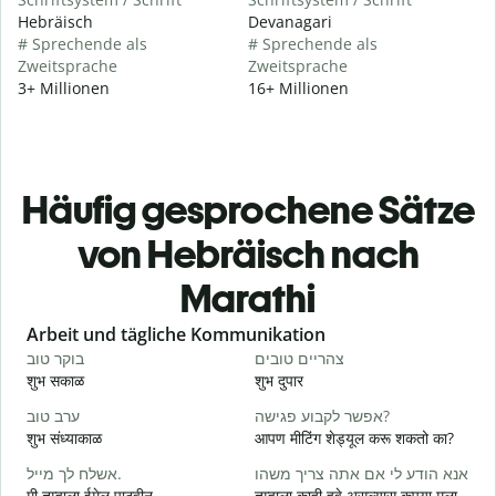
Hebräisch
Devanagari
# Sprechende als
# Sprechende als
Zweitsprache
Zweitsprache
3+ Millionen
16+ Millionen
Häufig gesprochene Sätze
von Hebräisch nach
Marathi
Slide 1 of 6
Arbeit und tägliche Kommunikation
י
צהריים טובים
בוקר טוב
शुभ सकाळ
शुभ दुपार
न
א
אפשר לקבוע פגישה?
ערב טוב
शुभ संध्याकाळ
आपण मीटिंग शेड्यूल करू शकतो का?
म
ב
אנא הודע לי אם אתה צריך משהו
אשלח לך מייל.
मी तुम्हाला ईमेल पाठवीन.
तुम्हाला काही हवे असल्यास कृपया मला
श