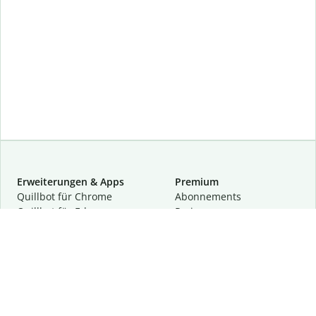
Erweiterungen & Apps
Premium
Quillbot für Chrome
Abon­ne­ments
Quillbot für Edge
Preise
Quillbot für Safari
Für Teams
Quillbot für Android
Partnerprogramm
Quillbot für iOS
Demo anfragen
Quillbot für Windows
Quillbot für macOS
Quillbot für Word
Tools
Unternehmen