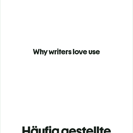
Why writers love use
Häufig gestellte