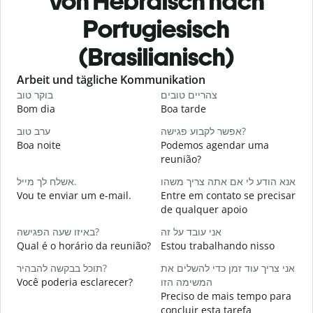
von Hebräisch nach
Portugiesisch
(Brasilianisch)
Slide 1 of 6
Arbeit und tägliche Kommunikation
י
צהריים טובים
בוקר טוב
Bom dia
Boa tarde
O
א
אפשר לקבוע פגישה?
ערב טוב
Boa noite
Podemos agendar uma
reunião?
ב
אשלח לך מייל.
אנא הודע לי אם אתה צריך משהו
B
Vou te enviar um e-mail.
Entre em contato se precisar
ן
de qualquer apoio
D
אני עובד על זה
באיזו שעה הפגישה?
א
Qual é o horário da reunião?
Estou trabalhando nisso
S
אני צריך עוד זמן כדי להשלים את
תוכל בבקשה להבהיר?
ת
Você poderia esclarecer?
המשימה הזו
A
Preciso de mais tempo para
concluir esta tarefa