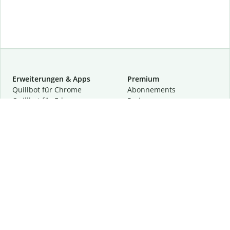
Erweiterungen & Apps
Premium
Quillbot für Chrome
Abon­ne­ments
Quillbot für Edge
Preise
Quillbot für Safari
Für Teams
Quillbot für Android
Partnerprogramm
Quillbot für iOS
Demo anfragen
Quillbot für Windows
Quillbot für macOS
Quillbot für Word
Tools
Unternehmen
Schreibhilfen
Über uns
Textkorrektur
Privatsphäre & Sicherheit
Zitieren und Originalität
Karriere
KI-Tools
Hilfe
Kontakt