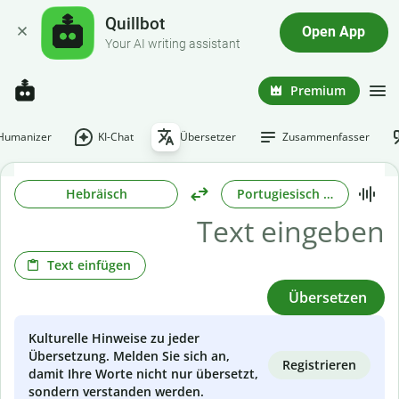
Quillbot
Open App
Your AI writing assistant
Premium
-Humanizer
KI-Chat
Übersetzer
Zusammenfasser
Hebräisch
Portugiesisch (Brasilianisc
Text einfügen
Übersetzen
Kulturelle Hinweise zu jeder
Übersetzung. Melden Sie sich an,
Registrieren
damit Ihre Worte nicht nur übersetzt,
sondern verstanden werden.