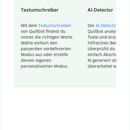
Textumschreiber
AI-Detector
Mit dem
Textumschreiber
Der
AI-Detector
von
von Quillbot findest du
Quillbot analysiert d
immer die richtigen Worte.
Texte und erstellt ei
Wähle einfach den
hilfreichen Bericht. S
passenden vordefinierten
überprüfst du schnel
Modus aus oder erstelle
einfach Abschnitte, d
deinen eigenen
AI generiert oder
personalisierten Modus.
überarbeitet wurden.