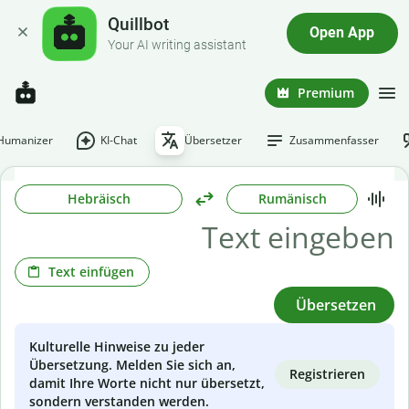
Quillbot
Open App
Your AI writing assistant
Premium
-Humanizer
KI-Chat
Übersetzer
Zusammenfasser
Hebräisch
Rumänisch
Text einfügen
Übersetzen
Kulturelle Hinweise zu jeder
Übersetzung. Melden Sie sich an,
Registrieren
damit Ihre Worte nicht nur übersetzt,
sondern verstanden werden.