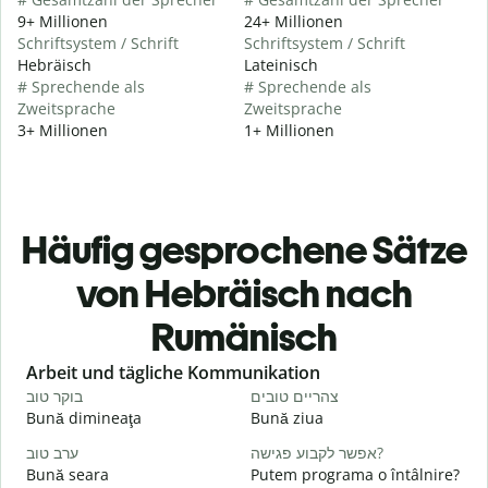
9+ Millionen
24+ Millionen
Schriftsystem / Schrift
Schriftsystem / Schrift
Hebräisch
Lateinisch
# Sprechende als
# Sprechende als
Zweitsprache
Zweitsprache
3+ Millionen
1+ Millionen
Häufig gesprochene Sätze
von Hebräisch nach
Rumänisch
Slide 1 of 6
Arbeit und tägliche Kommunikation
י
צהריים טובים
בוקר טוב
Bună dimineaţa
Bună ziua
S
א
אפשר לקבוע פגישה?
ערב טוב
Bună seara
Putem programa o întâlnire?
N