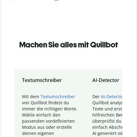
Machen Sie alles mit Quillbot
Textumschreiber
AI-Detector
Mit dem
Textumschreiber
Der
AI-Detector
von
von Quillbot findest du
Quillbot analysiert d
immer die richtigen Worte.
Texte und erstellt ei
Wähle einfach den
hilfreichen Bericht. S
passenden vordefinierten
überprüfst du schnel
Modus aus oder erstelle
einfach Abschnitte, d
deinen eigenen
AI generiert oder