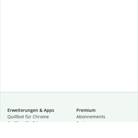
Erweiterungen & Apps
Premium
Quillbot für Chrome
Abon­ne­ments
Quillbot für Edge
Preise
Quillbot für Safari
Für Teams
Quillbot für Android
Partnerprogramm