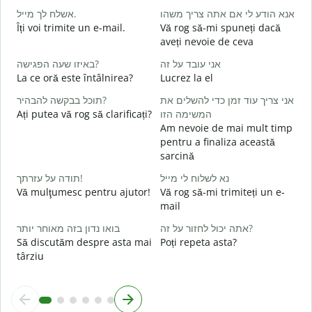
ב
אנא הודע לי אם אתה צריך משהו
אשלח לך מייל.
Îți voi trimite un e-mail.
Vă rog să-mi spuneți dacă
B
aveți nevoie de ceva
s
ן
אני עובד על זה
באיזו שעה הפגישה?
La ce oră este întâlnirea?
Lucrez la el
C
א
אני צריך עוד זמן כדי להשלים את
תוכל בבקשה להבהיר?
Ați putea vă rog să clarificați?
המשימה הזו
Am nevoie de mai mult timp
ת
pentru a finaliza această
L
sarcină
נא לשלוח לי מייל
תודה על עזרתך!
U
Vă mulţumesc pentru ajutor!
Vă rog să-mi trimiteți un e-
h
mail
אתה יכול לחזור על זה?
בואו נדון בזה מאוחר יותר
Să discutăm despre asta mai
Poți repeta asta?
târziu