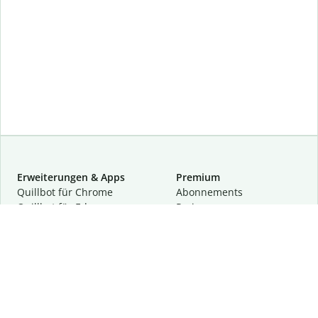
Erweiterungen & Apps
Premium
Quillbot für Chrome
Abon­ne­ments
Quillbot für Edge
Preise
Quillbot für Safari
Für Teams
Quillbot für Android
Partnerprogramm
Quillbot für iOS
Demo anfragen
Quillbot für Windows
Quillbot für macOS
Quillbot für Word
Tools
Unternehmen