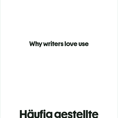
Why writers love use
Häufig gestellte