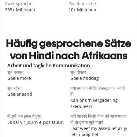
Zweitsprache
Zweitsprache
265+ Millionen
10+ Millionen
Häufig gesprochene Sätze
von Hindi nach Afrikaans
Slide 1 of 6
Arbeit und tägliche Kommunikation
शुभ प्रभात
शुभ दोपहर
ह
Goeie more
Goeie middag
H
शुभ संध्या
क्या हम एक मीटिंग शेड्यूल कर सकते
म
Goeienaand
हैं?
M
Kan ons 'n vergadering
स
skeduleer?
G
मैं तुम्हें एक ईमेल भेजूंगा.
यदि आपको किसी चीज़ की आवश्यकता
आ
Ek sal vir jou 'n e-pos stuur.
हो तो कृपया मुझे बताएं
J
Laat weet my asseblief as jy
iets nodig het
हा