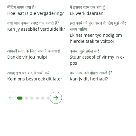
J
मीटिंग समय क्या है?
मैं इसपर काम कर रहा हूं
Hoe laat is die vergadering?
Ek werk daaraan
अ
T
क्या आप कृपया स्पष्ट कर सकते हैं?
इस कार्य को पूरा करने के लिए मुझे और
Kan jy asseblief verduidelik?
समय चाहिए
न
Ek het meer tyd nodig om
W
hierdie taak te voltooi
आपकी मदद के लिए आपको धन्यवाद!
कृपया मुझे ईमेल करें
Dankie vir jou hulp!
Stuur asseblief vir my 'n e-
pos
आइए इस पर बाद में चर्चा करें
क्या आप उसे दोहरा सकते हैं?
Kom ons bespreek dit later
Kan jy dit herhaal?