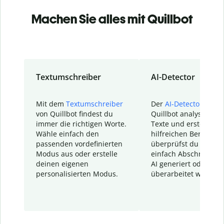
Machen Sie alles mit Quillbot
Textumschreiber
AI-Detector
Mit dem
Textumschreiber
Der
AI-Detector
von
von Quillbot findest du
Quillbot analysiert d
immer die richtigen Worte.
Texte und erstellt ei
Wähle einfach den
hilfreichen Bericht. S
passenden vordefinierten
überprüfst du schnel
Modus aus oder erstelle
einfach Abschnitte, d
deinen eigenen
AI generiert oder
personalisierten Modus.
überarbeitet wurden.