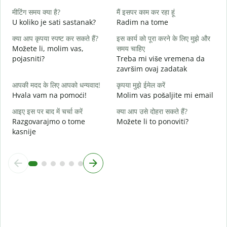
D
मीटिंग समय क्या है?
मैं इसपर काम कर रहा हूं
U koliko je sati sastanak?
Radim na tome
अ
D
क्या आप कृपया स्पष्ट कर सकते हैं?
इस कार्य को पूरा करने के लिए मुझे और
Možete li, molim vas,
समय चाहिए
न
pojasniti?
Treba mi više vremena da
G
završim ovaj zadatak
आपकी मदद के लिए आपको धन्यवाद!
कृपया मुझे ईमेल करें
Hvala vam na pomoći!
Molim vas pošaljite mi email
आइए इस पर बाद में चर्चा करें
क्या आप उसे दोहरा सकते हैं?
Razgovarajmo o tome
Možete li to ponoviti?
kasnije