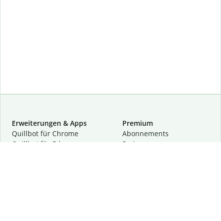
Erweiterungen & Apps
Premium
Quillbot für Chrome
Abon­ne­ments
Quillbot für Edge
Preise
Quillbot für Safari
Für Teams
Quillbot für Android
Partnerprogramm
Quillbot für iOS
Demo anfragen
Quillbot für Windows
Quillbot für macOS
Quillbot für Word
Tools
Unternehmen