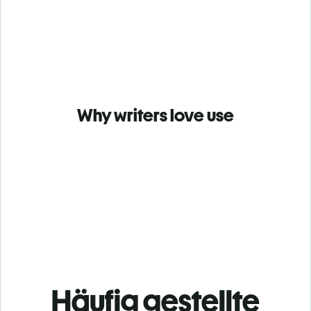
Why writers love use
Häufig gestellte