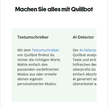
Machen Sie alles mit Quillbot
Textumschreiber
AI-Detector
Mit dem
Textumschreiber
Der
AI-Detector
von
von Quillbot findest du
Quillbot analysiert d
immer die richtigen Worte.
Texte und erstellt ei
Wähle einfach den
hilfreichen Bericht. S
passenden vordefinierten
überprüfst du schnel
Modus aus oder erstelle
einfach Abschnitte, d
deinen eigenen
AI generiert oder
personalisierten Modus.
überarbeitet wurden.