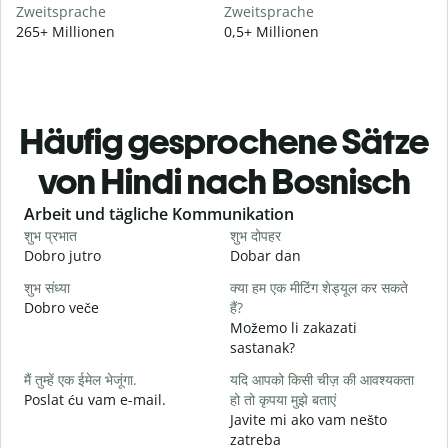
Zweitsprache
Zweitsprache
265+ Millionen
0,5+ Millionen
Häufig gesprochene Sätze
von Hindi nach Bosnisch
Slide 1 of 6
Arbeit und tägliche Kommunikation
शुभ प्रभात
शुभ दोपहर
ह
Dobro jutro
Dobar dan
Z
शुभ संध्या
क्या हम एक मीटिंग शेड्यूल कर सकते
म
Dobro veče
हैं?
M
Možemo li zakazati
स
sastanak?
D
मैं तुम्हें एक ईमेल भेजूंगा.
यदि आपको किसी चीज़ की आवश्यकता
आ
Poslat ću vam e-mail.
हो तो कृपया मुझे बताएं
Javite mi ako vam nešto
zatreba
हा