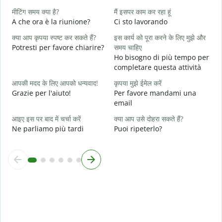
S
मीटिंग समय क्या है?
मैं इसपर काम कर रहा हूं
A che ora è la riunione?
Ci sto lavorando
अ
A
क्या आप कृपया स्पष्ट कर सकते हैं?
इस कार्य को पूरा करने के लिए मुझे और
Potresti per favore chiarire?
समय चाहिए
न
Ho bisogno di più tempo per
D
completare questa attività
v
आपकी मदद के लिए आपको धन्यवाद!
कृपया मुझे ईमेल करें
Grazie per l'aiuto!
Per favore mandami una
email
आइए इस पर बाद में चर्चा करें
क्या आप उसे दोहरा सकते हैं?
Ne parliamo più tardi
Puoi ripeterlo?