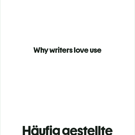
Why writers love use
Häufig gestellte