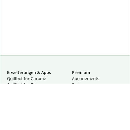
Erweiterungen & Apps
Premium
Quillbot für Chrome
Abon­ne­ments
Quillbot für Edge
Preise
Quillbot für Safari
Für Teams
Quillbot für Android
Partnerprogramm
Quillbot für iOS
Demo anfragen
Quillbot für Windows
Quillbot für macOS
Quillbot für Word
Tools
Unternehmen