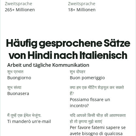
Zweitsprache
Zweitsprache
265+ Millionen
18+ Millionen
Häufig gesprochene Sätze
von Hindi nach Italienisch
Slide 1 of 6
Arbeit und tägliche Kommunikation
शुभ प्रभात
शुभ दोपहर
ह
Buongiorno
Buon pomeriggio
C
शुभ संध्या
क्या हम एक मीटिंग शेड्यूल कर सकते
म
Buonasera
हैं?
M
Possiamo fissare un
स
incontro?
B
मैं तुम्हें एक ईमेल भेजूंगा.
यदि आपको किसी चीज़ की आवश्यकता
आ
Ti manderò un'e-mail
हो तो कृपया मुझे बताएं
P
Per favore fatemi sapere se
avete bisogno di qualcosa
हा