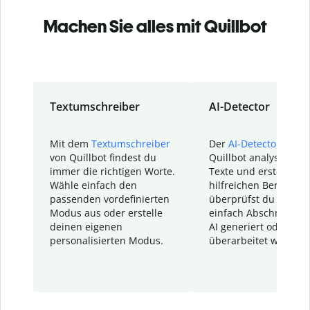
Machen Sie alles mit Quillbot
Textumschreiber
AI-Detector
Mit dem
Textumschreiber
Der
AI-Detector
von
von Quillbot findest du
Quillbot analysiert d
immer die richtigen Worte.
Texte und erstellt ei
Wähle einfach den
hilfreichen Bericht. S
passenden vordefinierten
überprüfst du schnel
Modus aus oder erstelle
einfach Abschnitte, d
deinen eigenen
AI generiert oder
personalisierten Modus.
überarbeitet wurden.