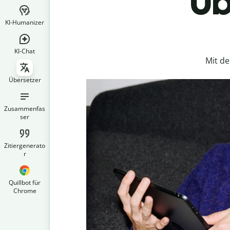
Üb
KI-Humanizer
KI-Chat
Mit d
Übersetzer
Zusammenfas
ser
Zitiergenerato
r
Quillbot für
Chrome