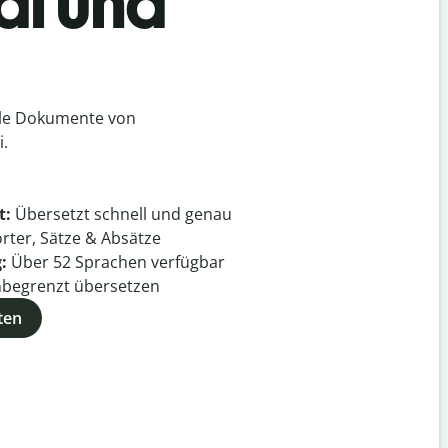
di und
lle Dokumente von
i.
t:
Übersetzt schnell und genau
rter, Sätze & Absätze
g:
Über
52
Sprachen verfügbar
begrenzt übersetzen
ten