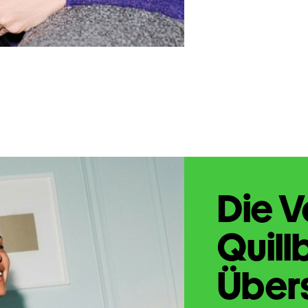
Die V
Quill
Übers