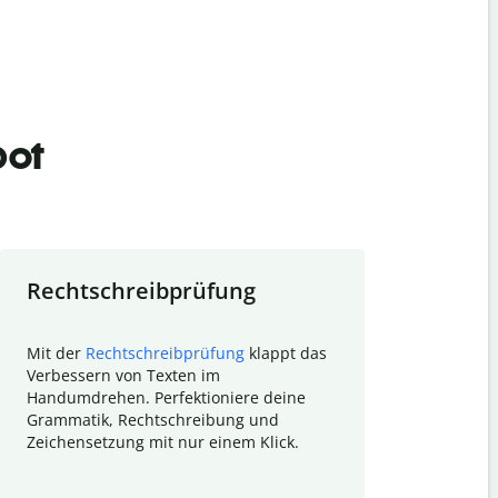
bot
Rechtschreibprüfung
Textzu
Mit der
Rechtschreibprüfung
klappt das
Mithilfe de
Verbessern von Texten im
Quillbot ka
Handumdrehen. Perfektioniere deine
Überblick ü
Grammatik, Rechtschreibung und
So wird das
Zeichensetzung mit nur einem Klick.
Forschungsa
E-Mails zum