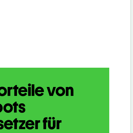
orteile von
bots
etzer für