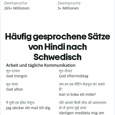
Zweitsprache
Zweitsprache
265+ Millionen
3+ Millionen
Häufig gesprochene Sätze
von Hindi nach
Schwedisch
Slide 1 of 6
Arbeit und tägliche Kommunikation
शुभ प्रभात
शुभ दोपहर
ह
God morgon
God eftermiddag
H
शुभ संध्या
क्या हम एक मीटिंग शेड्यूल कर सकते
म
God afton
हैं?
J
Kan vi boka ett möte?
स
मैं तुम्हें एक ईमेल भेजूंगा.
यदि आपको किसी चीज़ की आवश्यकता
G
Jag skickar ett mail till dig.
हो तो कृपया मुझे बताएं
आ
Vänligen meddela mig om