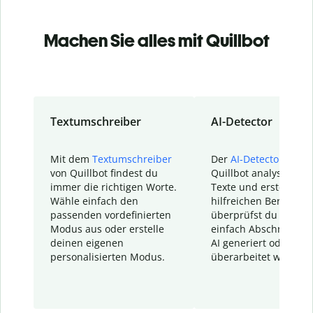
Machen Sie alles mit Quillbot
Textumschreiber
AI-Detector
Mit dem
Textumschreiber
Der
AI-Detector
von
von Quillbot findest du
Quillbot analysiert d
immer die richtigen Worte.
Texte und erstellt ei
Wähle einfach den
hilfreichen Bericht. S
passenden vordefinierten
überprüfst du schnel
Modus aus oder erstelle
einfach Abschnitte, d
deinen eigenen
AI generiert oder
personalisierten Modus.
überarbeitet wurden.