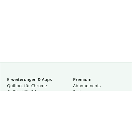
Erweiterungen & Apps
Premium
Quillbot für Chrome
Abon­ne­ments
Quillbot für Edge
Preise
Quillbot für Safari
Für Teams
Quillbot für Android
Partnerprogramm
Quillbot für iOS
Demo anfragen
Quillbot für Windows
Quillbot für macOS
Quillbot für Word