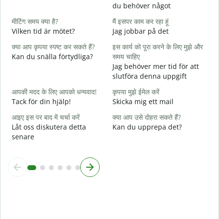
D
du behöver något
हा
मीटिंग समय क्या है?
मैं इसपर काम कर रहा हूं
J
Vilken tid är mötet?
Jag jobbar på det
अ
क्या आप कृपया स्पष्ट कर सकते हैं?
इस कार्य को पूरा करने के लिए मुझे और
A
Kan du snälla förtydliga?
समय चाहिए
Jag behöver mer tid för att
न
slutföra denna uppgift
V
आपकी मदद के लिए आपको धन्यवाद!
कृपया मुझे ईमेल करें
Tack för din hjälp!
Skicka mig ett mail
आइए इस पर बाद में चर्चा करें
क्या आप उसे दोहरा सकते हैं?
Låt oss diskutera detta
Kan du upprepa det?
senare