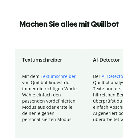
Machen Sie alles mit Quillbot
Textumschreiber
AI-Detector
Mit dem
Textumschreiber
Der
AI-Detector
von
von Quillbot findest du
Quillbot analysiert d
immer die richtigen Worte.
Texte und erstellt ei
Wähle einfach den
hilfreichen Bericht. S
passenden vordefinierten
überprüfst du schnel
Modus aus oder erstelle
einfach Abschnitte, d
deinen eigenen
AI generiert oder
personalisierten Modus.
überarbeitet wurden.