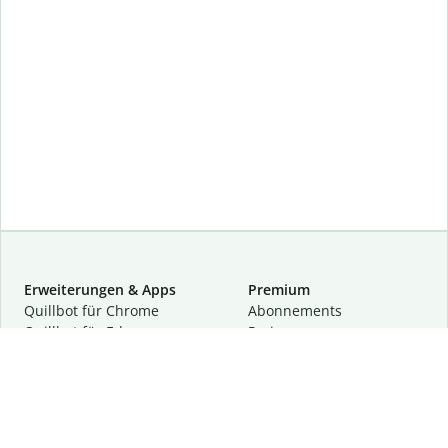
Erweiterungen & Apps
Premium
Quillbot für Chrome
Abon­ne­ments
Quillbot für Edge
Preise
Quillbot für Safari
Für Teams
Quillbot für Android
Partnerprogramm
Quillbot für iOS
Demo anfragen
Quillbot für Windows
Quillbot für macOS