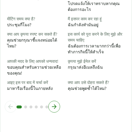
ด
โปรดแจ้งให้เราทราบหากคุณ
ต้องการอะไร
हा
ใ
मीटिंग समय क्या है?
मैं इसपर काम कर रहा हूं
ประชุมกี่โมง?
ฉันกำลังทำมันอยู่
अ
ล
क्या आप कृपया स्पष्ट कर सकते हैं?
इस कार्य को पूरा करने के लिए मुझे और
คุณช่วยกรุณาชี้แจงหน่อยได้
समय चाहिए
न
ไหม?
ฉันต้องการเวลามากกว่านี้เพื่อ
โ
ทำภารกิจนี้ให้สำเร็จ
आपकी मदद के लिए आपको धन्यवाद!
कृपया मुझे ईमेल करें
ขอบคุณสำหรับความช่วยเหลือ
กรุณาส่งอีเมลถึงฉัน
ของคุณ!
आइए इस पर बाद में चर्चा करें
क्या आप उसे दोहरा सकते हैं?
มาหารือเรื่องนี้ในภายหลัง
คุณช่วยพูดซ้ำได้ไหม?