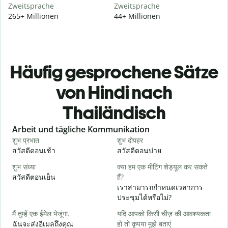
Zweitsprache
Zweitsprache
265+ Millionen
44+ Millionen
Häufig gesprochene Sätze
von Hindi nach
Thailändisch
Slide 1 of 6
Arbeit und tägliche Kommunikation
शुभ प्रभात
शुभ दोपहर
ह
สวัสดีตอนเช้า
สวัสดีตอนบ่าย
ส
शुभ संध्या
क्या हम एक मीटिंग शेड्यूल कर सकते
म
สวัสดีตอนเย็น
हैं?
ฉ
เราสามารถกำหนดเวลาการ
स
ประชุมได้หรือไม่?
ส
मैं तुम्हें एक ईमेल भेजूंगा.
यदि आपको किसी चीज़ की आवश्यकता
आ
ฉันจะส่งอีเมลถึงคุณ
हो तो कृपया मुझे बताएं