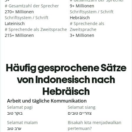
# Gesamtzahl der Sprecher
9+ Millionen
270+ Millionen
Schriftsystem / Schrift
Schriftsystem / Schrift
Hebräisch
Lateinisch
# Sprechende als
# Sprechende als Zweitsprache
Zweitsprache
215+ Millionen
3+ Millionen
Häufig gesprochene Sätze
von Indonesisch nach
Hebräisch
Slide 1 of 6
Arbeit und tägliche Kommunikation
Selamat pagi
Selamat siang
H
י
צהריים טובים
בוקר טוב
Selamat malam
Bisakah kita menjadwalkan
N
ערב טוב
pertemuan?
א