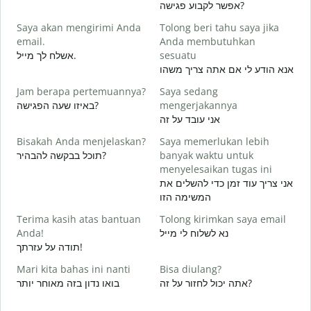
אפשר לקבוע פגישה?
S
Saya akan mengirimi Anda
Tolong beri tahu saya jika
email.
Anda membutuhkan
ב
אשלח לך מייל.
sesuatu
T
אנא הודע לי אם אתה צריך משהו
ן
Jam berapa pertemuannya?
Saya sedang
Y
באיזו שעה הפגישה?
mengerjakannya
א
אני עובד על זה
S
Bisakah Anda menjelaskan?
Saya memerlukan lebih
ת
תוכל בבקשה להבהיר?
banyak waktu untuk
menyelesaikan tugas ini
אני צריך עוד זמן כדי להשלים את
D
המשימה הזו
Terima kasih atas bantuan
Tolong kirimkan saya email
Anda!
נא לשלוח לי מייל
תודה על עזרתך!
Mari kita bahas ini nanti
Bisa diulang?
אתה יכול לחזור על זה?
בואו נדון בזה מאוחר יותר