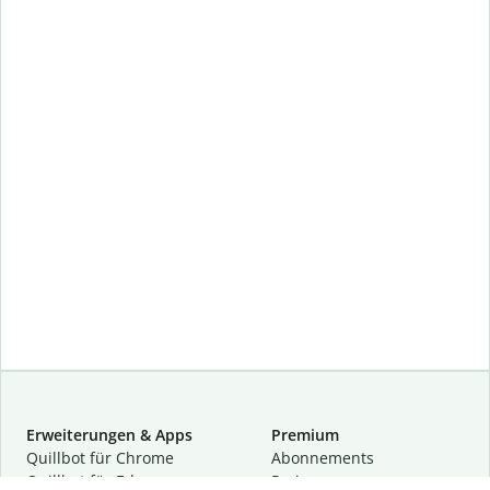
Erweiterungen & Apps
Premium
Quillbot für Chrome
Abon­ne­ments
Quillbot für Edge
Preise