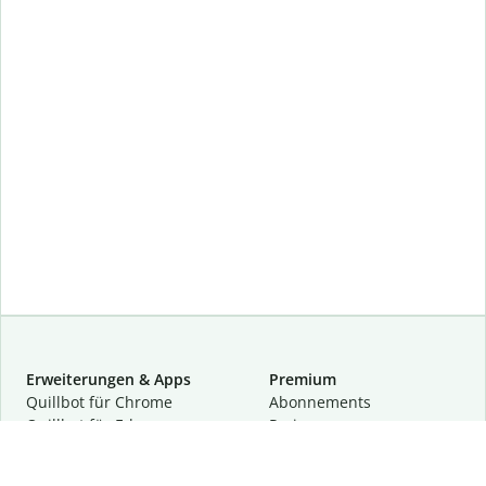
Erweiterungen & Apps
Premium
Quillbot für Chrome
Abon­ne­ments
Quillbot für Edge
Preise
Quillbot für Safari
Für Teams
Quillbot für Android
Partnerprogramm