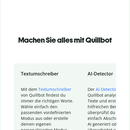
Machen Sie alles mit Quillbot
Textumschreiber
AI-Detector
Mit dem
Textumschreiber
Der
AI-Detector
von
von Quillbot findest du
Quillbot analysiert d
immer die richtigen Worte.
Texte und erstellt ei
Wähle einfach den
hilfreichen Bericht. S
passenden vordefinierten
überprüfst du schnel
Modus aus oder erstelle
einfach Abschnitte, d
deinen eigenen
AI generiert oder
personalisierten Modus.
überarbeitet wurden.