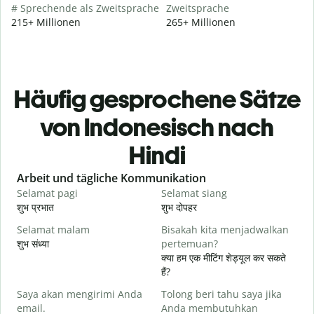
# Sprechende als Zweitsprache
Zweitsprache
215+ Millionen
265+ Millionen
Häufig gesprochene Sätze
von Indonesisch nach
Hindi
Slide 1 of 6
Arbeit und tägliche Kommunikation
Selamat pagi
Selamat siang
H
शुभ प्रभात
शुभ दोपहर
ह
Selamat malam
Bisakah kita menjadwalkan
N
शुभ संध्या
pertemuan?
म
क्या हम एक मीटिंग शेड्यूल कर सकते
S
हैं?
Saya akan mengirimi Anda
Tolong beri tahu saya jika
स
email.
Anda membutuhkan