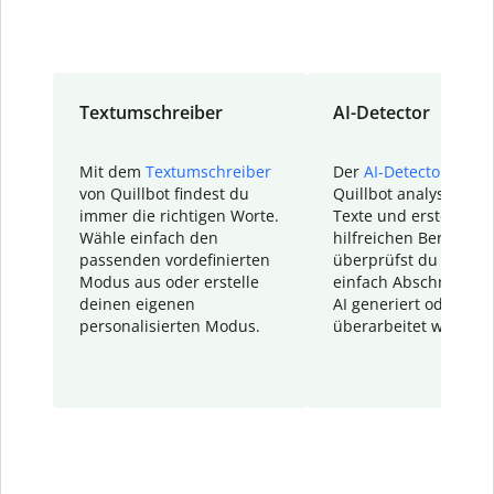
Textumschreiber
AI-Detector
Mit dem
Textumschreiber
Der
AI-Detector
von
von Quillbot findest du
Quillbot analysiert d
immer die richtigen Worte.
Texte und erstellt ei
Wähle einfach den
hilfreichen Bericht. S
passenden vordefinierten
überprüfst du schnel
Modus aus oder erstelle
einfach Abschnitte, d
deinen eigenen
AI generiert oder
personalisierten Modus.
überarbeitet wurden.