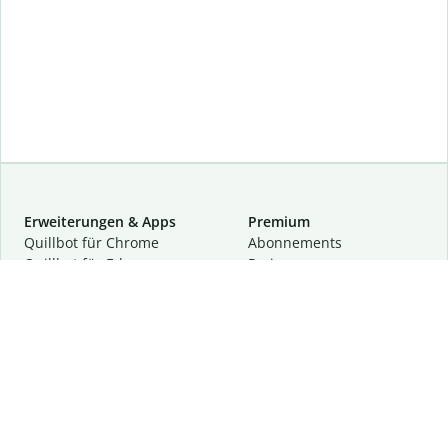
Erweiterungen & Apps
Premium
Quillbot für Chrome
Abon­ne­ments
Quillbot für Edge
Preise
Quillbot für Safari
Für Teams
Quillbot für Android
Partnerprogramm
Quillbot für iOS
Demo anfragen
Quillbot für Windows
Quillbot für macOS
Quillbot für Word
Tools
Unternehmen
Schreibhilfen
Über uns