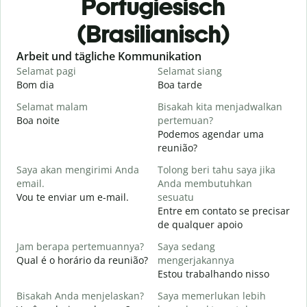
Portugiesisch
(Brasilianisch)
Slide 1 of 6
Arbeit und tägliche Kommunikation
Selamat pagi
Selamat siang
H
Bom dia
Boa tarde
O
Selamat malam
Bisakah kita menjadwalkan
N
Boa noite
pertemuan?
Podemos agendar uma
S
reunião?
Saya akan mengirimi Anda
Tolong beri tahu saya jika
B
email.
Anda membutuhkan
T
Vou te enviar um e-mail.
sesuatu
D
Entre em contato se precisar
de qualquer apoio
Y
S
Jam berapa pertemuannya?
Saya sedang
Qual é o horário da reunião?
mengerjakannya
S
Estou trabalhando nisso
A
Bisakah Anda menjelaskan?
Saya memerlukan lebih