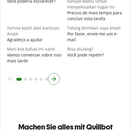
Você poderia esclarecer?
banyak waktu untuk
D
menyelesaikan tugas ini
O
Preciso de mais tempo para
p
concluir esta tarefa
Terima kasih atas bantuan
Tolong kirimkan saya email
Anda!
Por favor, envie-me um e-
Agradeço a ajuda!
mail
Mari kita bahas ini nanti
Bisa diulang?
Vamos conversar sobre isso
Você pode repetir?
mais tarde
Machen Sie alles mit Quillbot