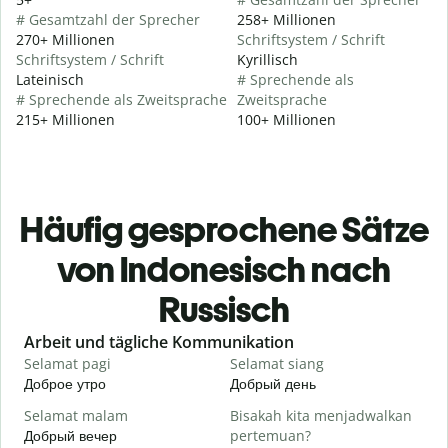
# Gesamtzahl der Sprecher
258+ Millionen
270+ Millionen
Schriftsystem / Schrift
Schriftsystem / Schrift
Kyrillisch
Lateinisch
# Sprechende als
# Sprechende als Zweitsprache
Zweitsprache
215+ Millionen
100+ Millionen
Häufig gesprochene Sätze
von Indonesisch nach
Russisch
Slide 1 of 6
Arbeit und tägliche Kommunikation
Selamat pagi
Selamat siang
H
Доброе утро
Добрый день
П
Selamat malam
Bisakah kita menjadwalkan
N
Добрый вечер
pertemuan?
М