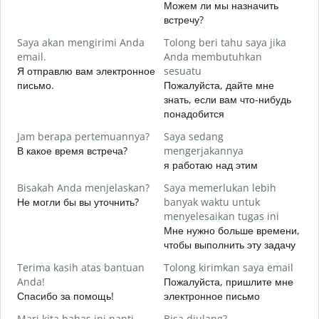
Можем ли мы назначить
S
встречу?
Saya akan mengirimi Anda
Tolong beri tahu saya jika
Д
email.
Anda membutuhkan
T
Я отправлю вам электронное
sesuatu
П
письмо.
Пожалуйста, дайте мне
знать, если вам что-нибудь
Y
понадобится
Д
Jam berapa pertemuannya?
Saya sedang
S
В какое время встреча?
mengerjakannya
Д
я работаю над этим
Bisakah Anda menjelaskan?
Saya memerlukan lebih
D
Не могли бы вы уточнить?
banyak waktu untuk
Г
menyelesaikan tugas ini
о
Мне нужно больше времени,
чтобы выполнить эту задачу
Terima kasih atas bantuan
Tolong kirimkan saya email
Anda!
Пожалуйста, пришлите мне
Спасибо за помощь!
электронное письмо
Mari kita bahas ini nanti
Bisa diulang?