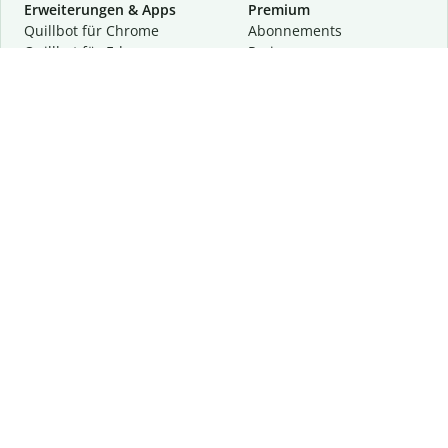
Erweiterungen & Apps
Premium
Quillbot für Chrome
Abon­ne­ments
Quillbot für Edge
Preise
Quillbot für Safari
Für Teams
Quillbot für Android
Partnerprogramm
Quillbot für iOS
Demo anfragen
Quillbot für Windows
Quillbot für macOS
Quillbot für Word
Tools
Unternehmen
Schreibhilfen
Über uns
Textkorrektur
Privatsphäre & Sicherheit
Zitieren und Originalität
Karriere
KI-Tools
Hilfe
Kontakt
Ressourcen
Folge uns