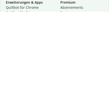
Erweiterungen & Apps
Premium
Quillbot für Chrome
Abon­ne­ments
Quillbot für Edge
Preise
Quillbot für Safari
Für Teams
Quillbot für Android
Partnerprogramm
Quillbot für iOS
Demo anfragen
Quillbot für Windows
Quillbot für macOS
Quillbot für Word
Tools
Unternehmen
Schreibhilfen
Über uns
Textkorrektur
Privatsphäre & Sicherheit
Zitieren und Originalität
Karriere
KI-Tools
Hilfe
Kontakt
Ressourcen
Folge uns