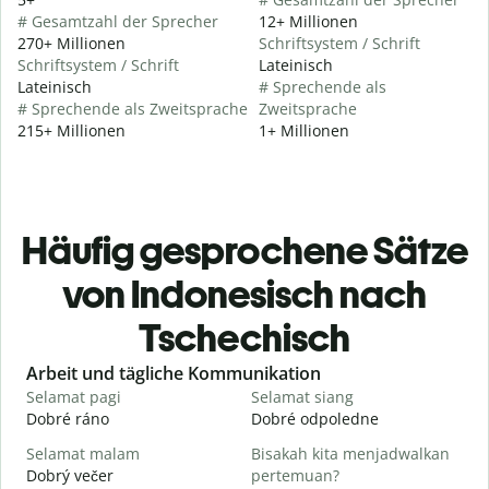
# Gesamtzahl der Sprecher
12+ Millionen
270+ Millionen
Schriftsystem / Schrift
Schriftsystem / Schrift
Lateinisch
Lateinisch
# Sprechende als
# Sprechende als Zweitsprache
Zweitsprache
215+ Millionen
1+ Millionen
Häufig gesprochene Sätze
von Indonesisch nach
Tschechisch
Slide 1 of 6
Arbeit und tägliche Kommunikation
Selamat pagi
Selamat siang
H
Dobré ráno
Dobré odpoledne
A
Selamat malam
Bisakah kita menjadwalkan
N
Dobrý večer
pertemuan?
j