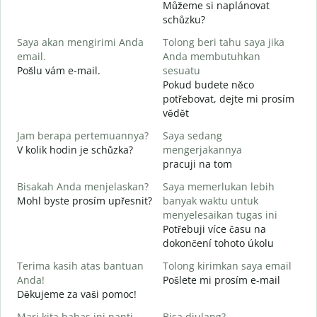
Můžeme si naplánovat
S
schůzku?
Saya akan mengirimi Anda
Tolong beri tahu saya jika
D
email.
Anda membutuhkan
T
Pošlu vám e-mail.
sesuatu
n
Pokud budete něco
potřebovat, dejte mi prosím
Y
vědět
A
Jam berapa pertemuannya?
Saya sedang
S
V kolik hodin je schůzka?
mengerjakannya
pracuji na tom
Bisakah Anda menjelaskan?
Saya memerlukan lebih
D
Mohl byste prosím upřesnit?
banyak waktu untuk
K
menyelesaikan tugas ini
Potřebuji více času na
dokončení tohoto úkolu
Terima kasih atas bantuan
Tolong kirimkan saya email
Anda!
Pošlete mi prosím e-mail
Děkujeme za vaši pomoc!
Mari kita bahas ini nanti
Bisa diulang?