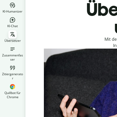
Übe
KI-Humanizer
KI-Chat
Mit d
Übersetzer
I
Zusammenfas
ser
Zitiergenerato
r
Quillbot für
Chrome