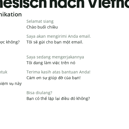
nesisch nach Viet
nikation
Selamat siang
Chào buổi chiều
Saya akan mengirimi Anda email.
ược không?
Tôi sẽ gửi cho bạn một email.
Saya sedang mengerjakannya
Tôi đang làm việc trên nó
ntuk
Terima kasih atas bantuan Anda!
Cảm ơn sự giúp đỡ của bạn!
hiệm vụ này
Bisa diulang?
Bạn có thể lặp lại điều đó không?