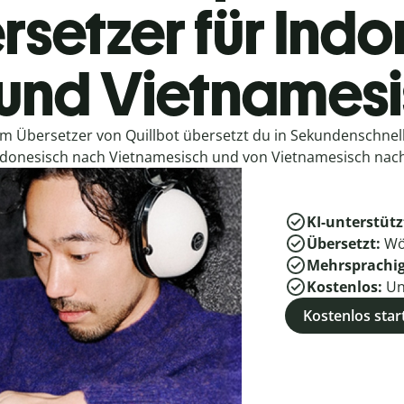
rsetzer für Indo
und Vietnames
em Übersetzer von Quillbot übersetzt du in Sekundenschne
ndonesisch nach Vietnamesisch und von Vietnamesisch nach
KI-unterstütz
Übersetzt:
Wö
Mehrsprachi
Kostenlos:
Un
Kostenlos star