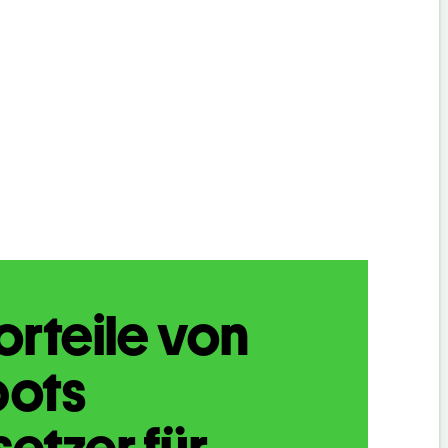
orteile von
bots
etzer für