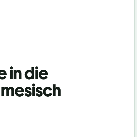
 in die
amesisch