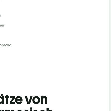
)
n
her
sprache
ätze von