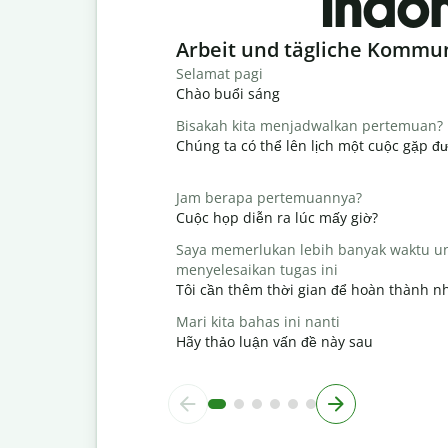
Indo
Slide 1 of 6
Arbeit und tägliche Kommu
Selamat pagi
Chào buổi sáng
Bisakah kita menjadwalkan pertemuan?
Chúng ta có thể lên lịch một cuộc gặp đ
Jam berapa pertemuannya?
Cuộc họp diễn ra lúc mấy giờ?
Saya memerlukan lebih banyak waktu u
menyelesaikan tugas ini
Tôi cần thêm thời gian để hoàn thành n
Mari kita bahas ini nanti
Hãy thảo luận vấn đề này sau