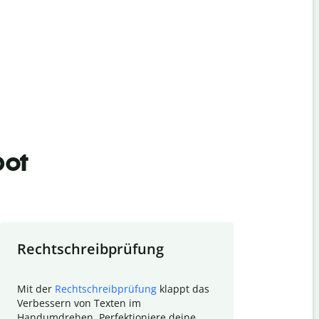
bot
Rechtschreibprüfung
Textzu
Mit der
Rechtschreibprüfung
klappt das
Mithilfe de
Verbessern von Texten im
Quillbot ka
Handumdrehen. Perfektioniere deine
Überblick ü