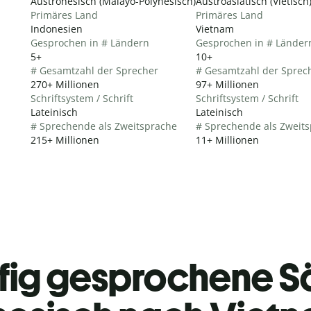
Austronesisch (Malayo-Polynesisch)
Austroasiatisch (Vietisch
Primäres Land
Primäres Land
Indonesien
Vietnam
Gesprochen in # Ländern
Gesprochen in # Länder
5+
10+
# Gesamtzahl der Sprecher
# Gesamtzahl der Sprec
270+ Millionen
97+ Millionen
Schriftsystem / Schrift
Schriftsystem / Schrift
Lateinisch
Lateinisch
# Sprechende als Zweitsprache
# Sprechende als Zweit
215+ Millionen
11+ Millionen
fig gesprochene S