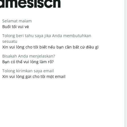
namesisch
Begrüß
Selamat malam
Halo / Hai
Buổi tối vui vẻ
Xin chào /
Tolong beri tahu saya jika Anda membutuhkan
Apa kabar
sesuatu
Bạn có kh
Xin vui lòng cho tôi biết nếu bạn cần bất cứ điều gì
Terima kas
Bisakah Anda menjelaskan?
Không có g
Bạn có thể vui lòng làm rõ?
Permisi / 
Tolong kirimkan saya email
Xin lỗi/Xin 
Xin vui lòng gửi cho tôi một email
Dimana hot
Khách sạn