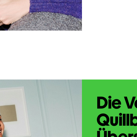
Die V
Quill
Übers