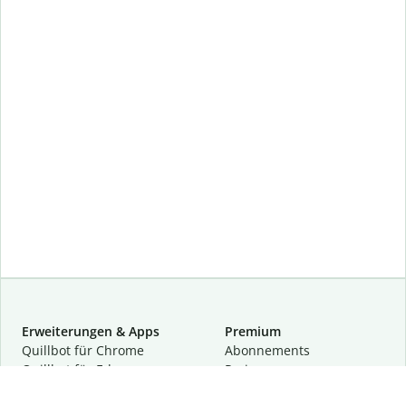
Erweiterungen & Apps
Premium
Quillbot für Chrome
Abon­ne­ments
Quillbot für Edge
Preise
Quillbot für Safari
Für Teams