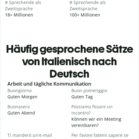
# Sprechende als
# Sprechende als
Zweitsprache
Zweitsprache
18+ Millionen
100+ Millionen
Häufig gesprochene Sätze
von Italienisch nach
Deutsch
Slide 1 of 6
Arbeit und tägliche Kommunikation
Buongiorno
Buon pomeriggio
C
Guten Morgen
Guten Tag
H
Buonasera
Possiamo fissare un
M
Guten Abend
incontro?
I
Können wir ein Meeting
B
vereinbaren?
G
Ti manderò un'e-mail
Per favore fatemi sapere se