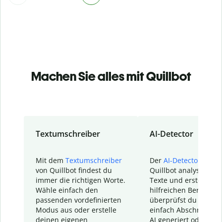
Machen Sie alles mit Quillbot
Textumschreiber
AI-Detector
Mit dem
Textumschreiber
Der
AI-Detector
von
von Quillbot findest du
Quillbot analysiert d
immer die richtigen Worte.
Texte und erstellt ei
Wähle einfach den
hilfreichen Bericht. S
passenden vordefinierten
überprüfst du schnel
Modus aus oder erstelle
einfach Abschnitte, d
deinen eigenen
AI generiert oder