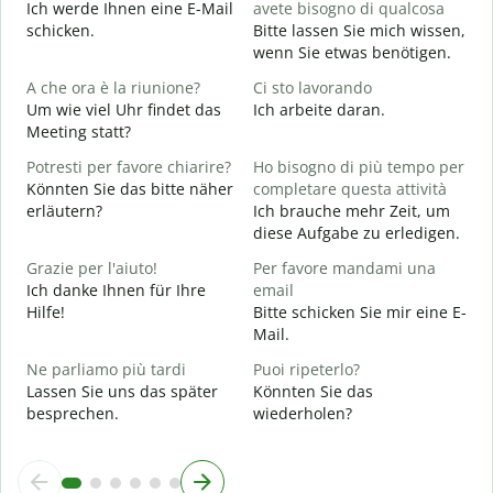
Ich werde Ihnen eine E-Mail
avete bisogno di qualcosa
P
schicken.
Bitte lassen Sie mich wissen,
G
wenn Sie etwas benötigen.
S
A che ora è la riunione?
Ci sto lavorando
J
Um wie viel Uhr findet das
Ich arbeite daran.
Meeting statt?
A
A
Potresti per favore chiarire?
Ho bisogno di più tempo per
Könnten Sie das bitte näher
completare questa attività
erläutern?
Ich brauche mehr Zeit, um
D
diese Aufgabe zu erledigen.
v
W
Grazie per l'aiuto!
Per favore mandami una
Ich danke Ihnen für Ihre
email
Hilfe!
Bitte schicken Sie mir eine E-
Mail.
Ne parliamo più tardi
Puoi ripeterlo?
Lassen Sie uns das später
Könnten Sie das
besprechen.
wiederholen?