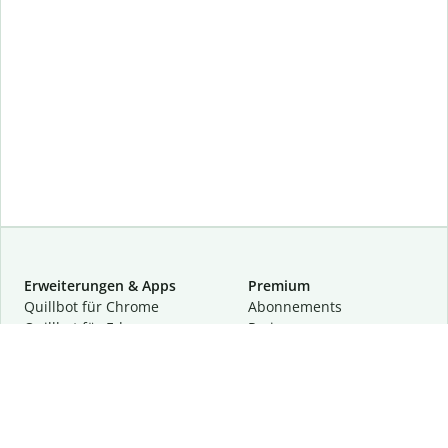
Erweiterungen & Apps
Premium
Quillbot für Chrome
Abon­ne­ments
Quillbot für Edge
Preise
Quillbot für Safari
Für Teams
Quillbot für Android
Partnerprogramm
Quillbot für iOS
Demo anfragen
Quillbot für Windows
Quillbot für macOS