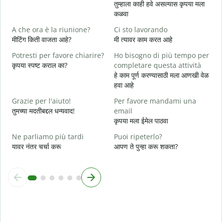
तुम्हाला काही हवे असल्यास कृपया मला
त
कळवा
S
A che ora è la riunione?
Ci sto lavorando
ह
मीटिंग किती वाजता आहे?
मी त्यावर काम करत आहे
A
Potresti per favore chiarire?
Ho bisogno di più tempo per
न
कृपया स्पष्ट कराल का?
completare questa attività
हे काम पूर्ण करण्यासाठी मला आणखी वेळ
D
हवा आहे
v
स
Grazie per l'aiuto!
Per favore mandami una
तुमच्या मदतीबद्दल धन्यवाद!
email
कृपया मला ईमेल पाठवा
Ne parliamo più tardi
Puoi ripeterlo?
यावर नंतर चर्चा करू
आपण ते पुन्हा करू शकता?