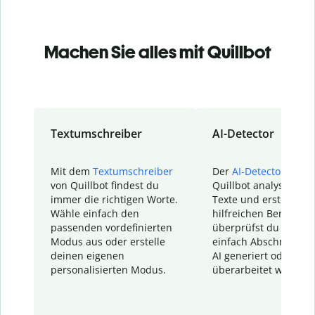
Machen Sie alles mit Quillbot
Textumschreiber
AI-Detector
Mit dem
Textumschreiber
Der
AI-Detector
von
von Quillbot findest du
Quillbot analysiert d
immer die richtigen Worte.
Texte und erstellt ei
Wähle einfach den
hilfreichen Bericht. S
passenden vordefinierten
überprüfst du schnel
Modus aus oder erstelle
einfach Abschnitte, d
deinen eigenen
AI generiert oder
personalisierten Modus.
überarbeitet wurden.