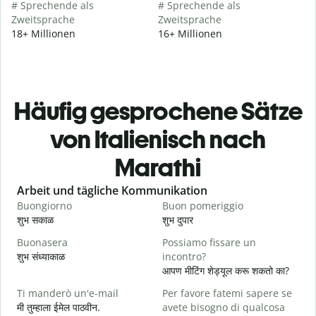
# Sprechende als
# Sprechende als
Zweitsprache
Zweitsprache
18+ Millionen
16+ Millionen
Häufig gesprochene Sätze
von Italienisch nach
Marathi
Slide 1 of 6
Arbeit und tägliche Kommunikation
Buongiorno
Buon pomeriggio
C
शुभ सकाळ
शुभ दुपार
न
Buonasera
Possiamo fissare un
M
शुभ संध्याकाळ
incontro?
म
आपण मीटिंग शेड्यूल करू शकतो का?
B
Ti manderò un'e-mail
Per favore fatemi sapere se
श
मी तुम्हाला ईमेल पाठवीन.
avete bisogno di qualcosa
P