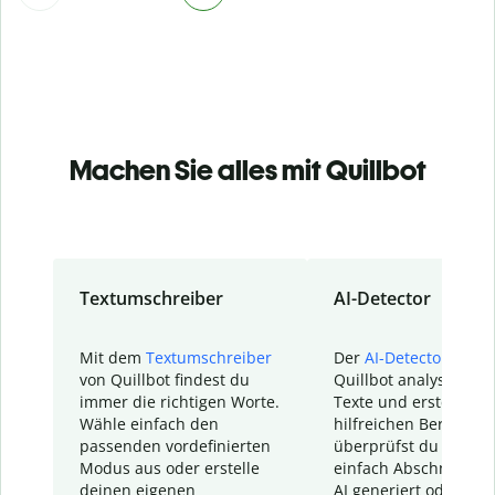
Machen Sie alles mit Quillbot
Textumschreiber
AI-Detector
Mit dem
Textumschreiber
Der
AI-Detector
von
von Quillbot findest du
Quillbot analysiert d
immer die richtigen Worte.
Texte und erstellt ei
Wähle einfach den
hilfreichen Bericht. S
passenden vordefinierten
überprüfst du schnel
Modus aus oder erstelle
einfach Abschnitte, d
deinen eigenen
AI generiert oder