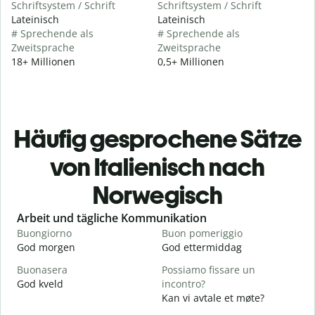
Schriftsystem / Schrift
Schriftsystem / Schrift
Lateinisch
Lateinisch
# Sprechende als
# Sprechende als
Zweitsprache
Zweitsprache
18+ Millionen
0,5+ Millionen
Häufig gesprochene Sätze
von Italienisch nach
Norwegisch
Slide 1 of 6
Arbeit und tägliche Kommunikation
Buongiorno
Buon pomeriggio
C
God morgen
God ettermiddag
H
Buonasera
Possiamo fissare un
M
God kveld
incontro?
J
Kan vi avtale et møte?
B