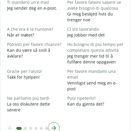
Ti manderò un'e-mail
Per favore fatemi sapere se
G
Jeg sender deg en e-post.
avete bisogno di qualcosa
P
Gi meg beskjed hvis du
D
trenger noe
S
A che ora è la riunione?
Ci sto lavorando
J
Når er møtet?
Jeg jobber med det
A
Potresti per favore chiarire?
Ho bisogno di più tempo per
A
Kan du være så snill å
completare questa attività
avklare?
Jeg trenger mer tid til å
D
fullføre denne oppgaven
v
H
Grazie per l'aiuto!
Per favore mandami una
h
Takk for hjelpen!
email
Vennligst send meg en e-
post
Ne parliamo più tardi
Puoi ripeterlo?
La oss diskutere dette
Kan du gjenta det?
senere