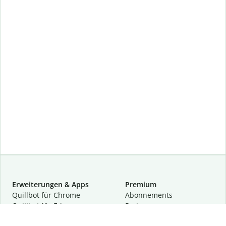
Erweiterungen & Apps
Premium
Quillbot für Chrome
Abon­ne­ments
Quillbot für Edge
Preise
Quillbot für Safari
Für Teams