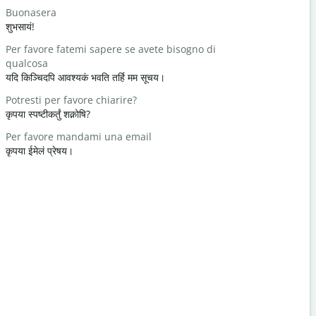
Buonasera
Ciao/Ciao
शुभसायं!
नमः / नमस्ते
Per favore fatemi sapere se avete bisogno di
Come stai?
qualcosa
कथंचन अस्ति
यदि किञ्चिदपि आवश्यकं भवति तर्हि मम सूचय।
Prego
Potresti per favore chiarire?
स्वागतम्
कृपया स्पष्टीकर्तुं शक्नोषि?
Scusatemi
Per favore mandami una email
क्षम्यताम् / क्षम्
कृपया ईमेलं प्रेषय।
Dove si tro
निकटमस्ति कोऽ