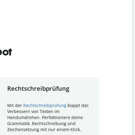
bot
Rechtschreibprüfung
Textzu
Mit der
Rechtschreibprüfung
klappt das
Mithilfe de
Verbessern von Texten im
Quillbot ka
Handumdrehen. Perfektioniere deine
Überblick ü
Grammatik, Rechtschreibung und
So wird das
Zeichensetzung mit nur einem Klick.
Forschungsa