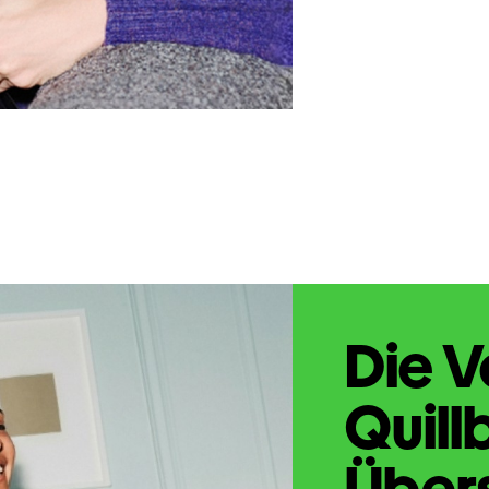
Die V
Quill
Übers