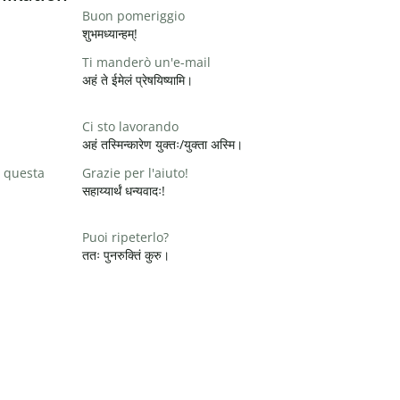
Buon pomeriggio
शुभमध्यान्हम्!
Ti manderò un'e-mail
अहं ते ईमेलं प्रेषयिष्यामि।
Ci sto lavorando
अहं तस्मिन्कारेण युक्तः/युक्ता अस्मि।
 questa
Grazie per l'aiuto!
सहाय्यार्थं धन्यवादः!
Puoi ripeterlo?
ततः पुनरुक्तिं कुरु।