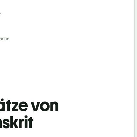
r
rache
ätze von
skrit
Begrüß