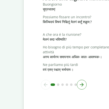
Buongiorno
सुप्रभातम्!
Possiamo fissare un incontro?
किञ्चिदयं विषयं निश्चितुं मेलनं कर्तुं शक्नुम:?
A che ora è la riunione?
मेलनं कदा भविष्यति?
Ho bisogno di più tempo per completare
attività
अस्य कार्यस्य समापनाय अधिकः कालः आवश्यकः।
Ne parliamo più tardi
वयं एतत् पश्चात् चर्चयामः।