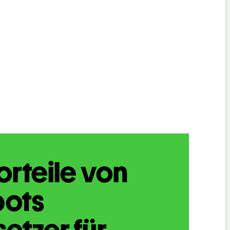
orteile von
bots
etzer für