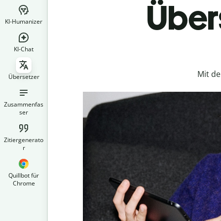
Übers
KI-Humanizer
KI-Chat
Mit d
Übersetzer
Zusammenfas
ser
Zitiergenerato
r
Quillbot für
Chrome