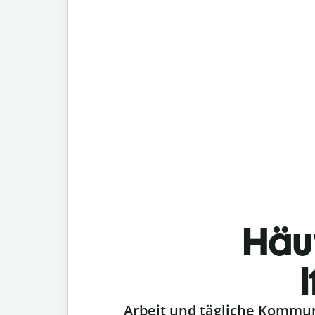
Häu
Slide 1 of 6
Arbeit und tägliche Kommu