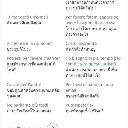
เราสามารถกำหนดเวลาการ
B
ประชุมได้หรือไม่?
ส
Ti manderò un'e-mail
Per favore fatemi sapere se
P
ฉันจะส่งอีเมลถึงคุณ
avete bisogno di qualcosa
ด
โปรดแจ้งให้เราทราบหากคุณ
ต้องการอะไร
S
ใ
A che ora è la riunione?
Ci sto lavorando
ประชุมกี่โมง?
ฉันกำลังทำมันอยู่
A
ล
Potresti per favore chiarire?
Ho bisogno di più tempo per
คุณช่วยกรุณาชี้แจงหน่อยได้
completare questa attività
D
ไหม?
ฉันต้องการเวลามากกว่านี้เพื่อ
v
ทำภารกิจนี้ให้สำเร็จ
โ
Grazie per l'aiuto!
Per favore mandami una
ขอบคุณสำหรับความช่วยเหลือ
email
ของคุณ!
กรุณาส่งอีเมลถึงฉัน
Ne parliamo più tardi
Puoi ripeterlo?
มาหารือเรื่องนี้ในภายหลัง
คุณช่วยพูดซ้ำได้ไหม?