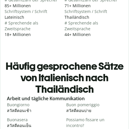
85+ Millionen
71+ Millionen
Schriftsystem / Schrift
Schriftsystem / Schrift
Lateinisch
Thailändisch
# Sprechende als
# Sprechende als
Zweitsprache
Zweitsprache
18+ Millionen
44+ Millionen
Häufig gesprochene Sätze
von Italienisch nach
Thailändisch
Slide 1 of 6
Arbeit und tägliche Kommunikation
Buongiorno
Buon pomeriggio
C
สวัสดีตอนเช้า
สวัสดีตอนบ่าย
ส
Buonasera
Possiamo fissare un
M
สวัสดีตอนเย็น
incontro?
ฉ