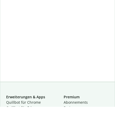
Erweiterungen & Apps
Premium
Quillbot für Chrome
Abon­ne­ments
Quillbot für Edge
Preise
Quillbot für Safari
Für Teams