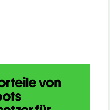
orteile von
bots
etzer für