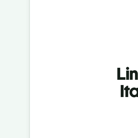
Lin
It