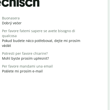
echisch
Begrüß
Buonasera
Ciao/Ciao
Dobrý večer
Ahoj / Aho
Per favore fatemi sapere se avete bisogno di
Come stai?
qualcosa
Jak se mát
Pokud budete něco potřebovat, dejte mi prosím
Prego
vědět
nemáš zač
Potresti per favore chiarire?
Scusatemi
Mohl byste prosím upřesnit?
Promiňte 
Per favore mandami una email
Dove si tro
Pošlete mi prosím e-mail
Kde je nejb