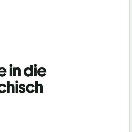
 in die
echisch