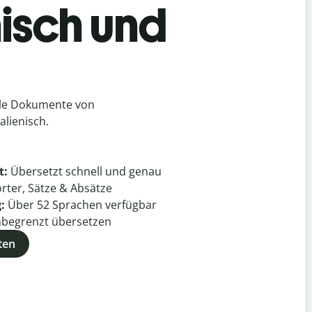
nisch und
h
lle Dokumente von
alienisch.
t:
Übersetzt schnell und genau
rter, Sätze & Absätze
g:
Über
52
Sprachen verfügbar
begrenzt übersetzen
ten