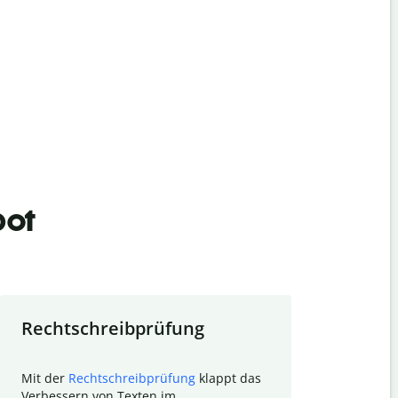
bot
Rechtschreibprüfung
Textzu
Mit der
Rechtschreibprüfung
klappt das
Mithilfe de
Verbessern von Texten im
Quillbot ka