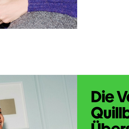
Die V
Quill
Übers