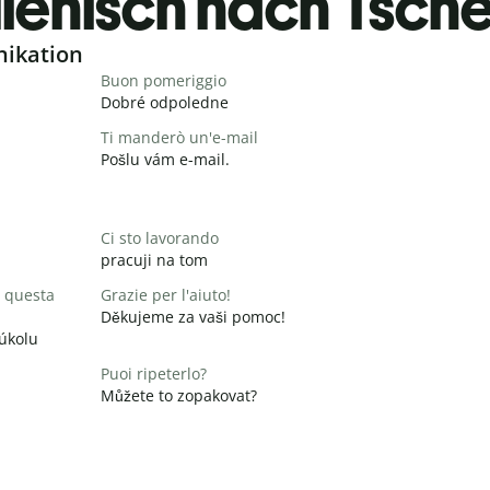
lienisch nach Tsch
nikation
Buon pomeriggio
Dobré odpoledne
Ti manderò un'e-mail
Pošlu vám e-mail.
Ci sto lavorando
pracuji na tom
 questa
Grazie per l'aiuto!
Děkujeme za vaši pomoc!
 úkolu
Puoi ripeterlo?
Můžete to zopakovat?