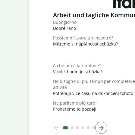
Ita
Slide 1 of 6
Arbeit und tägliche Kommu
Buongiorno
Dobré ráno
Possiamo fissare un incontro?
Můžeme si naplánovat schůzku?
A che ora è la riunione?
V kolik hodin je schůzka?
Ho bisogno di più tempo per completare
attività
Potřebuji více času na dokončení tohoto
Ne parliamo più tardi
Probereme to později