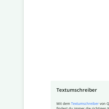
Slide 1 of 7
Textumschreiber
Mit dem
Textumschreiber
von Q
findest du immer die richtigen 