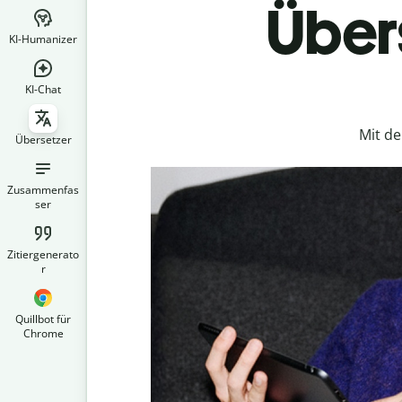
Übers
KI-Humanizer
KI-Chat
Mit d
Übersetzer
Zusammenfas
ser
Zitiergenerato
r
Quillbot für
Chrome