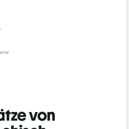
r
rache
ätze von