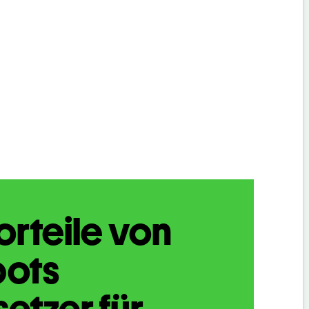
orteile von
bots
etzer für