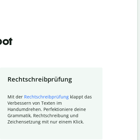
bot
Rechtschreibprüfung
Textzu
Mit der
Rechtschreibprüfung
klappt das
Mithilfe de
Verbessern von Texten im
Quillbot ka
Handumdrehen. Perfektioniere deine
Überblick ü
Grammatik, Rechtschreibung und
So wird das
Zeichensetzung mit nur einem Klick.
Forschungsa
E-Mails zum