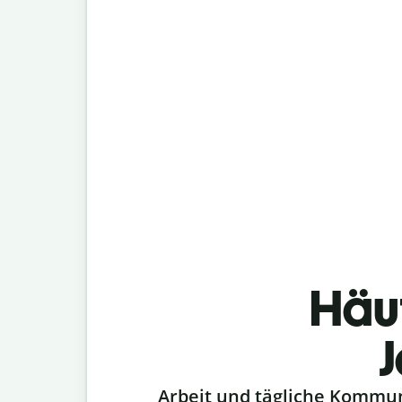
Häu
J
Slide 1 of 6
Arbeit und tägliche Kommu