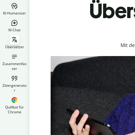
Übers
KI-Humanizer
KI-Chat
Mit d
Übersetzer
Zusammenfas
ser
Zitiergenerato
r
Quillbot für
Chrome