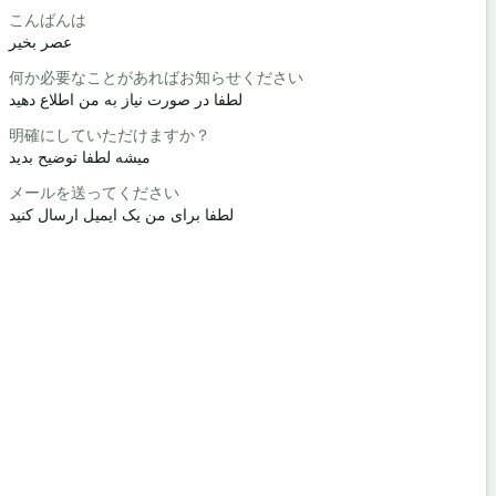
こんばんは
こんにちは 
سلام / سلام
عصر بخیر
何か必要なことがあればお知らせください
元気ですか
چطوری؟
لطفا در صورت نیاز به من اطلاع دهید
明確にしていただけますか？
どういたし
خوش آمدید
میشه لطفا توضیح بدید
メールを送ってください
すみません
ید / ببخشید
لطفا برای من یک ایمیل ارسال کنید
最寄りのホ
هتل کجاست؟