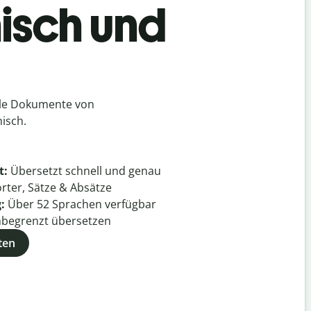
isch und
lle Dokumente von
isch.
t:
Übersetzt schnell und genau
rter, Sätze & Absätze
g:
Über
52
Sprachen verfügbar
begrenzt übersetzen
ten