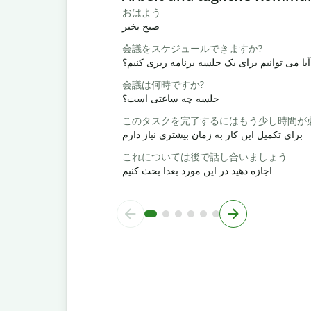
おはよう
صبح بخیر
会議をスケジュールできますか?
آیا می توانیم برای یک جلسه برنامه ریزی کنیم؟
会議は何時ですか?
جلسه چه ساعتی است؟
このタスクを完了するにはもう少し時間が
برای تکمیل این کار به زمان بیشتری نیاز دارم
これについては後で話し合いましょう
اجازه دهید در این مورد بعدا بحث کنیم