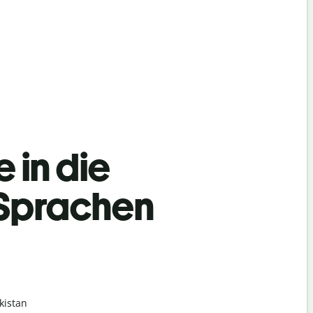
 in die
 Sprachen
kistan