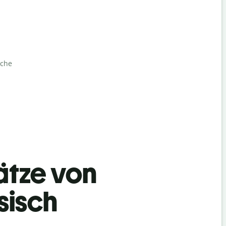
ache
ätze von
sisch
Begrüß