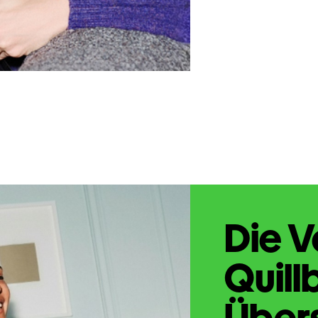
Die V
Quill
Übers