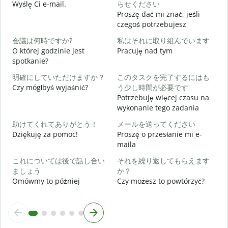
Wyślę Ci e-mail.
らせください
Proszę dać mi znać, jeśli
N
czegoś potrzebujesz
会議は何時ですか?
私はそれに取り組んでいます
T
O której godzinie jest
Pracuję nad tym
spotkanie?
D
明確にしていただけますか？
このタスクを完了するにはも
Czy mógłbyś wyjaśnić?
う少し時間が必要です
Potrzebuję więcej czasu na
wykonanie tego zadania
G
助けてくれてありがとう！
メールを送ってください
Dziękuję za pomoc!
Proszę o przesłanie mi e-
maila
これについては後で話し合い
それを繰り返してもらえます
ましょう
か？
Omówmy to później
Czy możesz to powtórzyć?