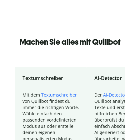
Machen Sie alles mit Quillbot
Textumschreiber
AI-Detector
Mit dem
Textumschreiber
Der
AI-Detector
von
von Quillbot findest du
Quillbot analysiert d
immer die richtigen Worte.
Texte und erstellt ei
Wähle einfach den
hilfreichen Bericht. S
passenden vordefinierten
überprüfst du schnel
Modus aus oder erstelle
einfach Abschnitte, d
deinen eigenen
AI generiert oder
personalisierten Modus.
überarbeitet wurden.