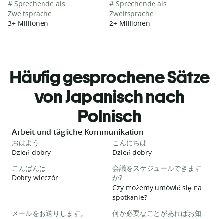
# Sprechende als
# Sprechende als
Zweitsprache
Zweitsprache
3+ Millionen
2+ Millionen
Häufig gesprochene Sätze
von Japanisch nach
Polnisch
Slide 1 of 6
Arbeit und tägliche Kommunikation
おはよう
こんにちは
Dzień dobry
Dzień dobry
C
こんばんは
会議をスケジュールできます
Dobry wieczór
か?
N
Czy możemy umówić się na
spotkanie?
メールをお送りします。
何か必要なことがあればお知
D