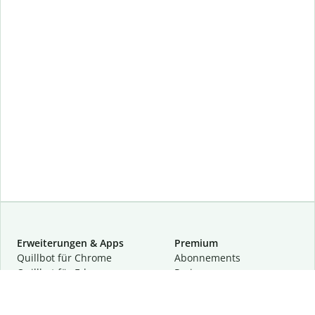
Erweiterungen & Apps
Premium
Quillbot für Chrome
Abon­ne­ments
Quillbot für Edge
Preise
Quillbot für Safari
Für Teams
Quillbot für Android
Partnerprogramm