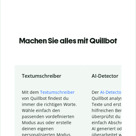
Machen Sie alles mit Quillbot
Textumschreiber
AI-Detector
Mit dem
Textumschreiber
Der
AI-Detector
von
von Quillbot findest du
Quillbot analysiert d
immer die richtigen Worte.
Texte und erstellt ei
Wähle einfach den
hilfreichen Bericht. S
passenden vordefinierten
überprüfst du schnel
Modus aus oder erstelle
einfach Abschnitte, d
deinen eigenen
AI generiert oder
personalisierten Modus.
überarbeitet wurden.