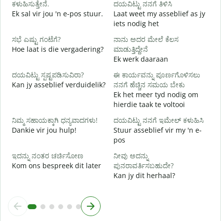
ಕಳುಹಿಸುತ್ತೇನೆ.
ದಯವಿಟ್ಟು ನನಗೆ ತಿಳಿಸಿ
J
Ek sal vir jou 'n e-pos stuur.
Laat weet my asseblief as jy
iets nodig het
ಹ
J
ಸಭೆ ಎಷ್ಟು ಗಂಟೆಗೆ?
ನಾನು ಅದರ ಮೇಲೆ ಕೆಲಸ
Hoe laat is die vergadering?
ಮಾಡುತ್ತಿದ್ದೇನೆ
Ek werk daaraan
T
ದಯವಿಟ್ಟು ಸ್ಪಷ್ಟಪಡಿಸುವಿರಾ?
ಈ ಕಾರ್ಯವನ್ನು ಪೂರ್ಣಗೊಳಿಸಲು
Kan jy asseblief verduidelik?
ನನಗೆ ಹೆಚ್ಚಿನ ಸಮಯ ಬೇಕು
ಹ
Ek het meer tyd nodig om
W
hierdie taak te voltooi
ನಿಮ್ಮ ಸಹಾಯಕ್ಕಾಗಿ ಧನ್ಯವಾದಗಳು!
ದಯವಿಟ್ಟು ನನಗೆ ಇಮೇಲ್ ಕಳುಹಿಸಿ
Dankie vir jou hulp!
Stuur asseblief vir my 'n e-
pos
ಇದನ್ನು ನಂತರ ಚರ್ಚಿಸೋಣ
ನೀವು ಅದನ್ನು
Kom ons bespreek dit later
ಪುನರಾವರ್ತಿಸಬಹುದೇ?
Kan jy dit herhaal?