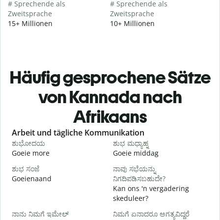
# Sprechende als
# Sprechende als
Zweitsprache
Zweitsprache
15+ Millionen
10+ Millionen
Häufig gesprochene Sätze
von Kannada nach
Afrikaans
Slide 1 of 6
Arbeit und tägliche Kommunikation
ಶುಭೋದಯ
ಶುಭ ಮಧ್ಯಾಹ್ನ
Goeie more
Goeie middag
H
ಶುಭ ಸಂಜೆ
ನಾವು ಸಭೆಯನ್ನು
ನ
Goeienaand
ನಿಗದಿಪಡಿಸಬಹುದೇ?
M
Kan ons 'n vergadering
skeduleer?
G
ನಾನು ನಿಮಗೆ ಇಮೇಲ್
ನಿಮಗೆ ಏನಾದರೂ ಅಗತ್ಯವಿದ್ದರೆ
ನ