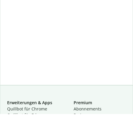
Erweiterungen & Apps
Premium
Quillbot für Chrome
Abon­ne­ments
Quillbot für Edge
Preise
Quillbot für Safari
Für Teams
Quillbot für Android
Partnerprogramm