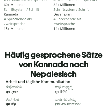
60+ Millionen
32+ Millionen
Schriftsystem / Schrift
Schriftsystem / Schrift
Kannada
Devanagari
# Sprechende als
# Sprechende als
Zweitsprache
Zweitsprache
15+ Millionen
14+ Millionen
Häufig gesprochene Sätze
von Kannada nach
Nepalesisch
Slide 1 of 6
Arbeit und tägliche Kommunikation
ಶುಭೋದಯ
ಶುಭ ಮಧ್ಯಾಹ್ನ
शुभ प्रभात
शुभ दिउँसो
न
ಶುಭ ಸಂಜೆ
ನಾವು ಸಭೆಯನ್ನು
ನ
शुभ साँझ
ನಿಗದಿಪಡಿಸಬಹುದೇ?
म