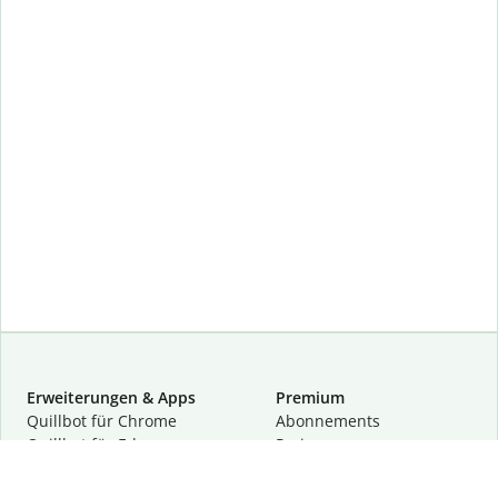
Erweiterungen & Apps
Premium
Quillbot für Chrome
Abon­ne­ments
Quillbot für Edge
Preise
Quillbot für Safari
Für Teams
Quillbot für Android
Partnerprogramm