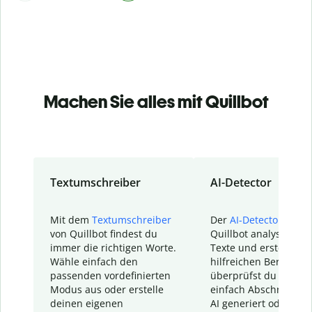
Machen Sie alles mit Quillbot
Textumschreiber
AI-Detector
Mit dem
Textumschreiber
Der
AI-Detector
von
von Quillbot findest du
Quillbot analysiert d
immer die richtigen Worte.
Texte und erstellt ei
Wähle einfach den
hilfreichen Bericht. S
passenden vordefinierten
überprüfst du schnel
Modus aus oder erstelle
einfach Abschnitte, d
deinen eigenen
AI generiert oder