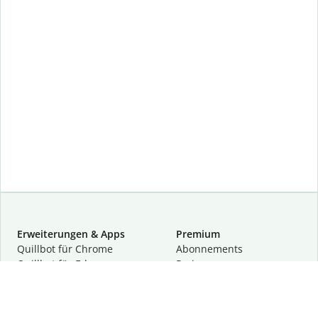
Erweiterungen & Apps
Premium
Quillbot für Chrome
Abon­ne­ments
Quillbot für Edge
Preise
Quillbot für Safari
Für Teams
Quillbot für Android
Partnerprogramm
Quillbot für iOS
Demo anfragen