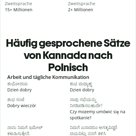
Zweitsprache
Zweitsprache
15+ Millionen
2+ Millionen
Häufig gesprochene Sätze
von Kannada nach
Polnisch
Slide 1 of 6
Arbeit und tägliche Kommunikation
ಶುಭೋದಯ
ಶುಭ ಮಧ್ಯಾಹ್ನ
Dzień dobry
Dzień dobry
C
ಶುಭ ಸಂಜೆ
ನಾವು ಸಭೆಯನ್ನು
ನ
Dobry wieczór
ನಿಗದಿಪಡಿಸಬಹುದೇ?
N
Czy możemy umówić się na
spotkanie?
D
ನಾನು ನಿಮಗೆ ಇಮೇಲ್
ನಿಮಗೆ ಏನಾದರೂ ಅಗತ್ಯವಿದ್ದರೆ
ನ
ಕಳುಹಿಸುತ್ತೇನೆ.
ದಯವಿಟ್ಟು ನನಗೆ ತಿಳಿಸಿ