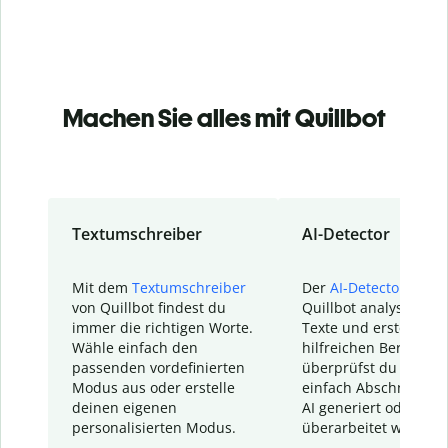
Machen Sie alles mit Quillbot
Textumschreiber
AI-Detector
Mit dem
Textumschreiber
Der
AI-Detector
von
von Quillbot findest du
Quillbot analysiert d
immer die richtigen Worte.
Texte und erstellt ei
Wähle einfach den
hilfreichen Bericht. S
passenden vordefinierten
überprüfst du schnel
Modus aus oder erstelle
einfach Abschnitte, d
deinen eigenen
AI generiert oder
personalisierten Modus.
überarbeitet wurden.