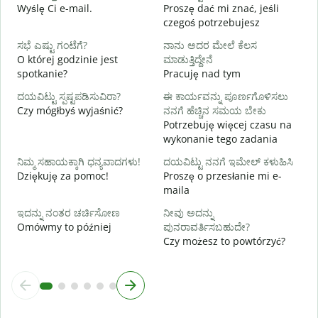
N
Wyślę Ci e-mail.
Proszę dać mi znać, jeśli
czegoś potrzebujesz
ಹ
T
ಸಭೆ ಎಷ್ಟು ಗಂಟೆಗೆ?
ನಾನು ಅದರ ಮೇಲೆ ಕೆಲಸ
O której godzinie jest
ಮಾಡುತ್ತಿದ್ದೇನೆ
spotkanie?
Pracuję nad tym
D
ದಯವಿಟ್ಟು ಸ್ಪಷ್ಟಪಡಿಸುವಿರಾ?
ಈ ಕಾರ್ಯವನ್ನು ಪೂರ್ಣಗೊಳಿಸಲು
Czy mógłbyś wyjaśnić?
ನನಗೆ ಹೆಚ್ಚಿನ ಸಮಯ ಬೇಕು
ಹ
Potrzebuję więcej czasu na
G
wykonanie tego zadania
ನಿಮ್ಮ ಸಹಾಯಕ್ಕಾಗಿ ಧನ್ಯವಾದಗಳು!
ದಯವಿಟ್ಟು ನನಗೆ ಇಮೇಲ್ ಕಳುಹಿಸಿ
Dziękuję za pomoc!
Proszę o przesłanie mi e-
maila
ಇದನ್ನು ನಂತರ ಚರ್ಚಿಸೋಣ
ನೀವು ಅದನ್ನು
Omówmy to później
ಪುನರಾವರ್ತಿಸಬಹುದೇ?
Czy możesz to powtórzyć?