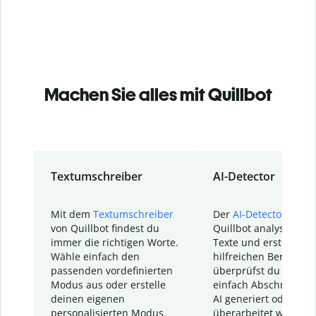
Machen Sie alles mit Quillbot
Textumschreiber
AI-Detector
Mit dem
Textumschreiber
Der
AI-Detector
von
von Quillbot findest du
Quillbot analysiert d
immer die richtigen Worte.
Texte und erstellt ei
Wähle einfach den
hilfreichen Bericht. S
passenden vordefinierten
überprüfst du schnel
Modus aus oder erstelle
einfach Abschnitte, d
deinen eigenen
AI generiert oder
personalisierten Modus.
überarbeitet wurden.