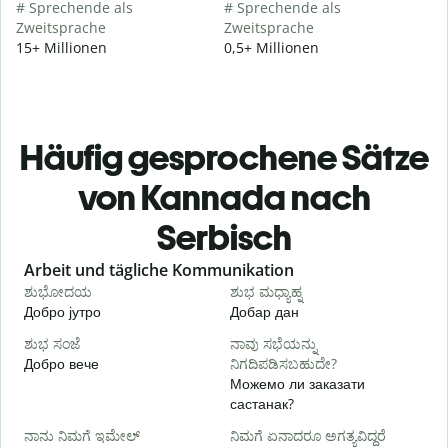
# Sprechende als
# Sprechende als
Zweitsprache
Zweitsprache
15+ Millionen
0,5+ Millionen
Häufig gesprochene Sätze
von Kannada nach
Serbisch
Slide 1 of 6
Arbeit und tägliche Kommunikation
ಶುಭೋದಯ
ಶುಭ ಮಧ್ಯಾಹ್ನ
Добро јутро
Добар дан
З
ಶುಭ ಸಂಜೆ
ನಾವು ಸಭೆಯನ್ನು
ನ
Добро вече
ನಿಗದಿಪಡಿಸಬಹುದೇ?
З
Можемо ли заказати
састанак?
Д
ನಾನು ನಿಮಗೆ ಇಮೇಲ್
ನಿಮಗೆ ಏನಾದರೂ ಅಗತ್ಯವಿದ್ದರೆ
ನ