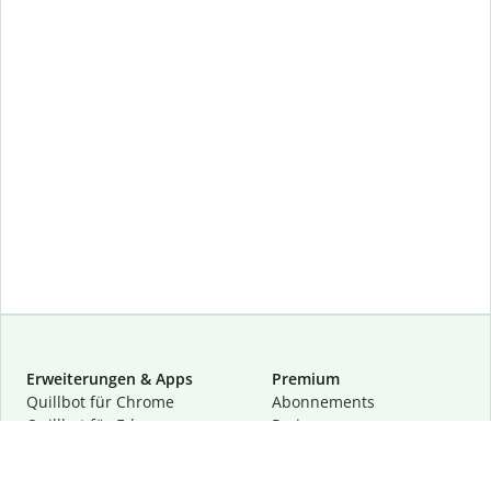
Erweiterungen & Apps
Premium
Quillbot für Chrome
Abon­ne­ments
Quillbot für Edge
Preise
Quillbot für Safari
Für Teams
Quillbot für Android
Partnerprogramm