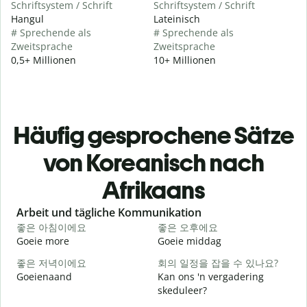
Schriftsystem / Schrift
Schriftsystem / Schrift
Hangul
Lateinisch
# Sprechende als
# Sprechende als
Zweitsprache
Zweitsprache
0,5+ Millionen
10+ Millionen
Häufig gesprochene Sätze
von Koreanisch nach
Afrikaans
Slide 1 of 6
Arbeit und tägliche Kommunikation
좋은 아침이에요
좋은 오후에요
Goeie more
Goeie middag
H
좋은 저녁이에요
회의 일정을 잡을 수 있나요?
Goeienaand
Kan ons 'n vergadering
M
skeduleer?