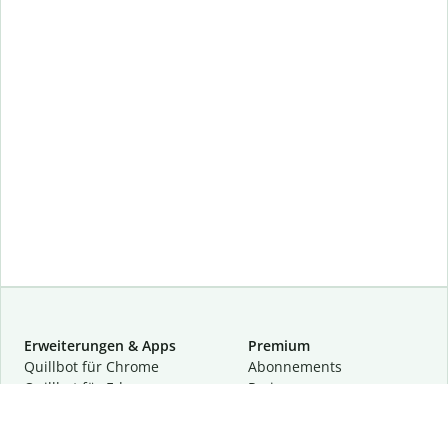
Erweiterungen & Apps
Premium
Quillbot für Chrome
Abon­ne­ments
Quillbot für Edge
Preise
Quillbot für Safari
Für Teams
Quillbot für Android
Partnerprogramm