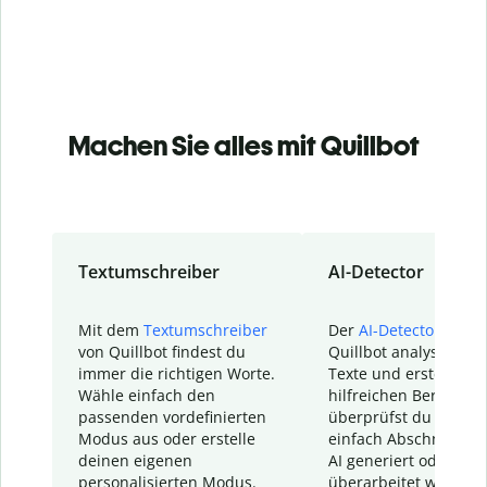
Machen Sie alles mit Quillbot
Textumschreiber
AI-Detector
Mit dem
Textumschreiber
Der
AI-Detector
von
von Quillbot findest du
Quillbot analysiert d
immer die richtigen Worte.
Texte und erstellt ei
Wähle einfach den
hilfreichen Bericht. S
passenden vordefinierten
überprüfst du schnel
Modus aus oder erstelle
einfach Abschnitte, d
deinen eigenen
AI generiert oder
personalisierten Modus.
überarbeitet wurden.