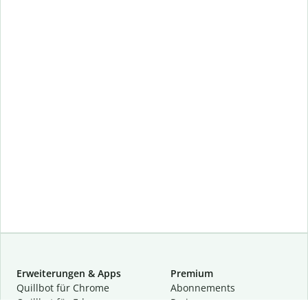
Erweiterungen & Apps
Premium
Quillbot für Chrome
Abon­ne­ments
Quillbot für Edge
Preise