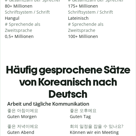
80+ Millionen
175+ Millionen
Schriftsystem / Schrift
Schriftsystem / Schrift
Hangul
Lateinisch
# Sprechende als
# Sprechende als
Zweitsprache
Zweitsprache
0,5+ Millionen
100+ Millionen
Häufig gesprochene Sätze
von Koreanisch nach
Deutsch
Slide 1 of 6
Arbeit und tägliche Kommunikation
좋은 아침이에요
좋은 오후에요
Guten Morgen
Guten Tag
H
좋은 저녁이에요
회의 일정을 잡을 수 있나요?
Guten Abend
Können wir ein Meeting
I