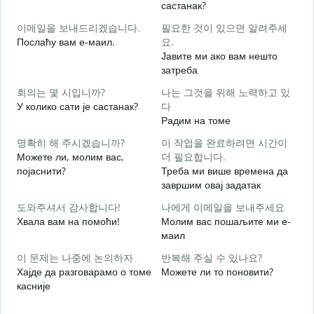
састанак?
이메일을 보내드리겠습니다.
필요한 것이 있으면 알려주세
Д
Послаћу вам е-маил.
요.
Јавите ми ако вам нешто
Н
затреба
회의는 몇 시입니까?
나는 그것을 위해 노력하고 있
Д
У колико сати је састанак?
다
Радим на томе
명확히 해 주시겠습니까?
이 작업을 완료하려면 시간이
Можете ли, молим вас,
더 필요합니다.
појаснити?
Треба ми више времена да
завршим овај задатак
Г
도와주셔서 감사합니다!
나에게 이메일을 보내주세요
Хвала вам на помоћи!
Молим вас пошаљите ми е-
маил
이 문제는 나중에 논의하자
반복해 주실 수 있나요?
Хајде да разговарамо о томе
Можете ли то поновити?
касније