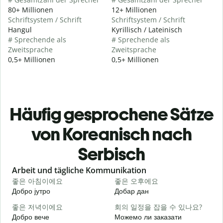
80+ Millionen
12+ Millionen
Schriftsystem / Schrift
Schriftsystem / Schrift
Hangul
Kyrillisch / Lateinisch
# Sprechende als
# Sprechende als
Zweitsprache
Zweitsprache
0,5+ Millionen
0,5+ Millionen
Häufig gesprochene Sätze
von Koreanisch nach
Serbisch
Slide 1 of 6
Arbeit und tägliche Kommunikation
좋은 아침이에요
좋은 오후에요
Добро јутро
Добар дан
З
좋은 저녁이에요
회의 일정을 잡을 수 있나요?
Добро вече
Можемо ли заказати
З