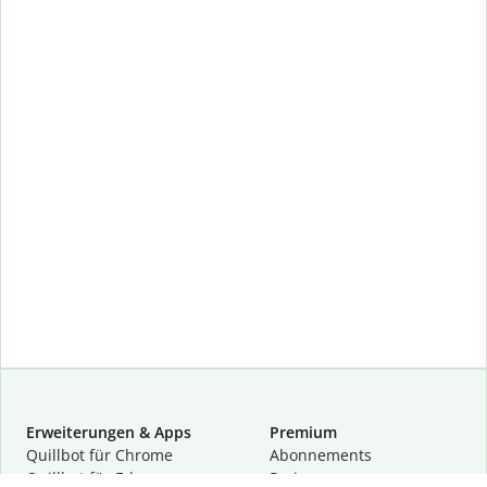
Erweiterungen & Apps
Premium
Quillbot für Chrome
Abon­ne­ments
Quillbot für Edge
Preise