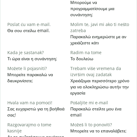
Μπορούμε να
D
προγραμματίσουμε μια
Κ
συνάντηση;
Poslat ću vam e-mail.
Molim te, javi mi ako ti nešto
Κ
Θα σου στείλω email.
zatreba
Παρακαλώ ενημερώστε με αν
d
χρειάζεστε κάτι
Ν
Kada je sastanak?
Radim na tome
Τι ώρα είναι η συνάντηση;
Το δουλεύω
Α
Možete li pojasniti?
Trebam više vremena da
G
Μπορείτε παρακαλώ να
izvršim ovaj zadatak
Π
διευκρινίσετε;
Χρειάζομαι περισσότερο χρόνο
ξ
για να ολοκληρώσω αυτήν την
εργασία
Hvala vam na pomoći!
Pošaljite mi e-mail
Σας ευχαριστώ για τη βοήθειά
Παρακαλώ στείλτε μου ένα
σας!
email
Razgovarajmo o tome
Možeš li to ponoviti?
kasnije
Μπορείτε να το επαναλάβετε;
Ας το συζητήσουμε αργότερα