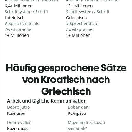
6,4+ Millionen
13+ Millionen
Schriftsystem / Schrift
Schriftsystem / Schrift
Lateinisch
Griechisch
# Sprechende als
# Sprechende als
Zweitsprache
Zweitsprache
1+ Millionen
1+ Millionen
Häufig gesprochene Sätze
von Kroatisch nach
Griechisch
Slide 1 of 6
Arbeit und tägliche Kommunikation
Dobro jutro
Dobar dan
B
Καλημέρα
Καλημέρα
Γ
Dobra večer
Možemo li zakazati
M
Καλησπέρα
sastanak?
Τ