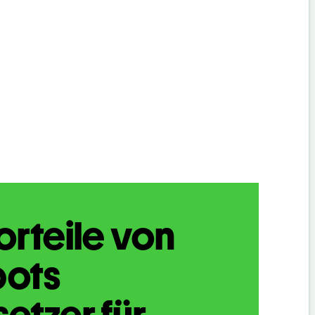
orteile von
bots
etzer für