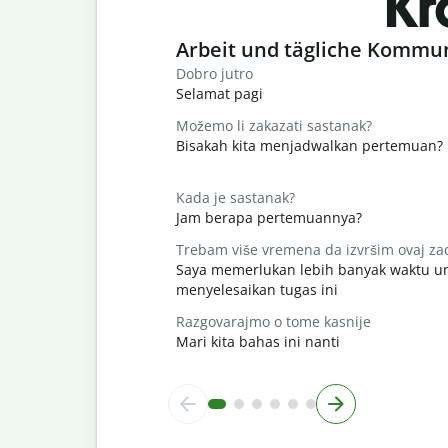
Kr
Slide 1 of 6
Arbeit und tägliche Kommu
Dobro jutro
Selamat pagi
Možemo li zakazati sastanak?
Bisakah kita menjadwalkan pertemuan?
Kada je sastanak?
Jam berapa pertemuannya?
Trebam više vremena da izvršim ovaj za
Saya memerlukan lebih banyak waktu u
menyelesaikan tugas ini
Razgovarajmo o tome kasnije
Mari kita bahas ini nanti