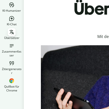
Über
KI-Humanizer
KI-Chat
Mit d
Übersetzer
Zusammenfas
ser
Zitiergenerato
r
Quillbot für
Chrome