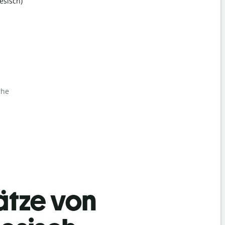
esisch)
che
ätze von