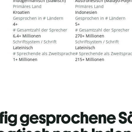
Indogermanisch (Slawisch)
Austronesisch (Malayo-Polyn
Primäres Land
Primäres Land
Kroatien
Indonesien
Gesprochen in # Ländern
Gesprochen in # Ländern
4+
5+
# Gesamtzahl der Sprecher
# Gesamtzahl der Sprecher
6,4+ Millionen
270+ Millionen
Schriftsystem / Schrift
Schriftsystem / Schrift
Lateinisch
Lateinisch
# Sprechende als Zweitsprache
# Sprechende als Zweitspra
1+ Millionen
215+ Millionen
fig gesprochene S