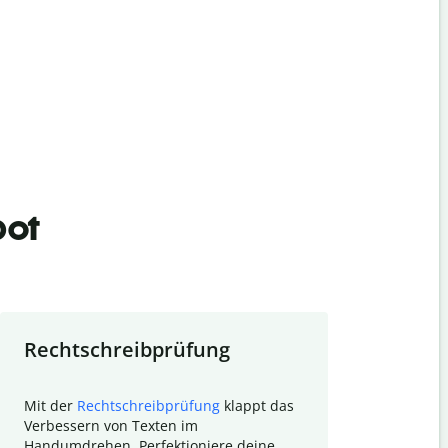
bot
Rechtschreibprüfung
Textzu
Mit der
Rechtschreibprüfung
klappt das
Mithilfe de
Verbessern von Texten im
Quillbot ka
Handumdrehen. Perfektioniere deine
Überblick ü