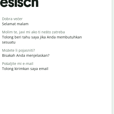
esisch
Begrüß
Dobra večer
Bok/Bok
Selamat malam
Halo / Hai
Molim te, javi mi ako ti nešto zatreba
Kako ste?
Tolong beri tahu saya jika Anda membutuhkan
Apa kabar
sesuatu
Nema na 
Možete li pojasniti?
Terima kas
Bisakah Anda menjelaskan?
Oprostite /
Pošaljite mi e-mail
Permisi / 
Tolong kirimkan saya email
Gdje je naj
Dimana hot