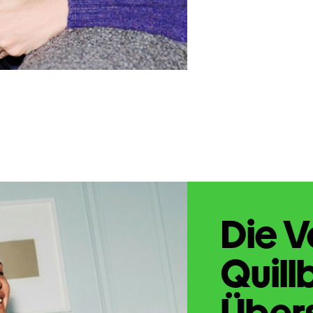
Die V
Quill
Übers