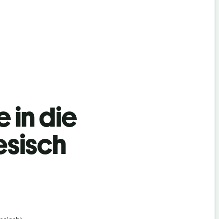
 in die
esisch