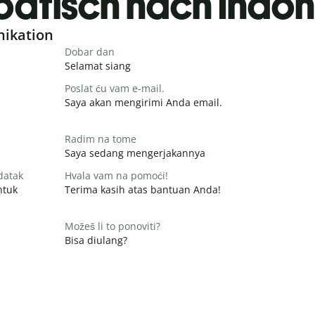
oatisch nach Indon
nikation
Dobar dan
Selamat siang
Poslat ću vam e-mail.
Saya akan mengirimi Anda email.
Radim na tome
Saya sedang mengerjakannya
datak
Hvala vam na pomoći!
ntuk
Terima kasih atas bantuan Anda!
Možeš li to ponoviti?
Bisa diulang?