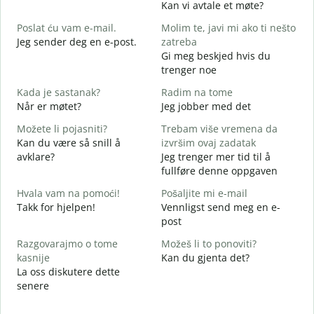
Kan vi avtale et møte?
D
Poslat ću vam e-mail.
Molim te, javi mi ako ti nešto
G
Jeg sender deg en e-post.
zatreba
Gi meg beskjed hvis du
D
trenger noe
d
Kada je sastanak?
Radim na tome
J
Når er møtet?
Jeg jobber med det
Možete li pojasniti?
Trebam više vremena da
A
Kan du være så snill å
izvršim ovaj zadatak
avklare?
Jeg trenger mer tid til å
G
fullføre denne oppgaven
H
h
Hvala vam na pomoći!
Pošaljite mi e-mail
Takk for hjelpen!
Vennligst send meg en e-
post
Razgovarajmo o tome
Možeš li to ponoviti?
kasnije
Kan du gjenta det?
La oss diskutere dette
senere