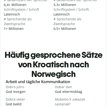
6,4+ Millionen
5,3+ Millionen
Schriftsystem / Schrift
Schriftsystem / Schrift
Lateinisch
Lateinisch
# Sprechende als
# Sprechende als
Zweitsprache
Zweitsprache
1+ Millionen
0,5+ Millionen
Häufig gesprochene Sätze
von Kroatisch nach
Norwegisch
Slide 1 of 6
Arbeit und tägliche Kommunikation
Dobro jutro
Dobar dan
B
God morgen
God ettermiddag
H
Dobra večer
Možemo li zakazati
M
God kveld
sastanak?
J