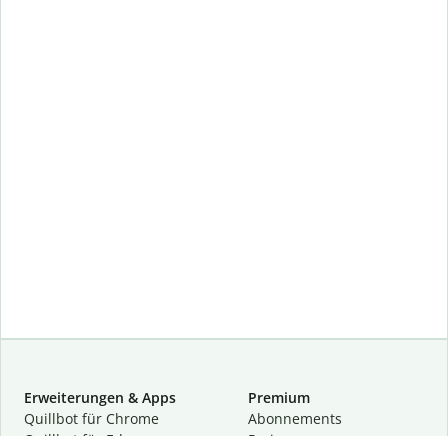
Erweiterungen & Apps
Premium
Quillbot für Chrome
Abon­ne­ments
Quillbot für Edge
Preise