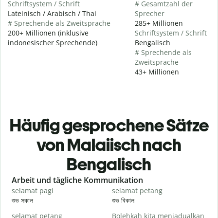
Schriftsystem / Schrift
# Gesamtzahl der
Lateinisch / Arabisch / Thai
Sprecher
# Sprechende als Zweitsprache
285+ Millionen
200+ Millionen (inklusive
Schriftsystem / Schrift
indonesischer Sprechende)
Bengalisch
# Sprechende als
Zweitsprache
43+ Millionen
Häufig gesprochene Sätze
von Malaiisch nach
Bengalisch
Slide 1 of 6
Arbeit und tägliche Kommunikation
selamat pagi
selamat petang
H
শুভ সকাল
শুভ বিকাল
হ
selamat petang
Bolehkah kita menjadualkan
n