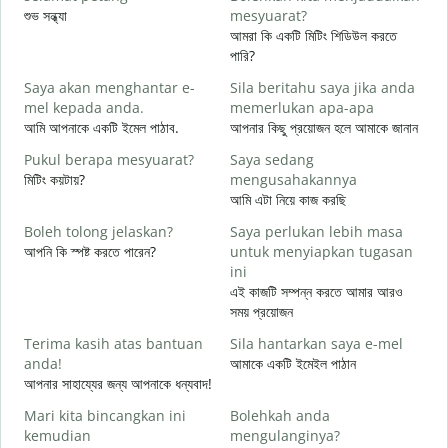
শুভ সন্ধ্যা
mesyuarat?
আ
আমরা কি একটি মিটিং শিডিউল করতে
S
পারি?
p
Saya akan menghantar e-
Sila beritahu saya jika anda
শ
mel kepada anda.
memerlukan apa-apa
A
আমি আপনাকে একটি ইমেল পাঠাব.
আপনার কিছু প্রয়োজন হলে আমাকে জানান
আ
Pukul berapa mesyuarat?
Saya sedang
Y
মিটিং কয়টায়?
mengusahakannya
হ্
আমি এটা নিয়ে কাজ করছি
s
Boleh tolong jelaskan?
Saya perlukan lebih masa
বি
আপনি কি স্পষ্ট করতে পারেন?
untuk menyiapkan tugasan
ini
D
এই কাজটি সম্পন্ন করতে আমার আরও
ক
সময় প্রয়োজন
Terima kasih atas bantuan
Sila hantarkan saya e-mel
anda!
আমাকে একটি ইমেইল পাঠান
আপনার সাহায্যের জন্য আপনাকে ধন্যবাদ!
Mari kita bincangkan ini
Bolehkah anda
kemudian
mengulanginya?