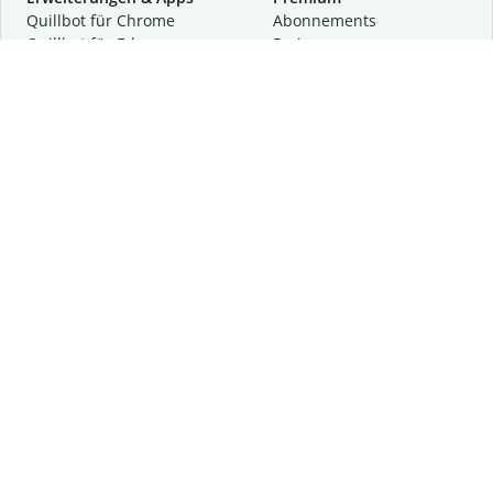
Quillbot für Chrome
Abon­ne­ments
Quillbot für Edge
Preise
Quillbot für Safari
Für Teams
Quillbot für Android
Partnerprogramm
Quillbot für iOS
Demo anfragen
Quillbot für Windows
Quillbot für macOS
Quillbot für Word
Tools
Unternehmen
Schreibhilfen
Über uns
Textkorrektur
Privatsphäre & Sicherheit
Zitieren und Originalität
Karriere
KI-Tools
Hilfe
Kontakt
Ressourcen
Folge uns