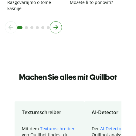
Razgovarajmo o tome
Možete li to ponoviti?
kasnije
Machen Sie alles mit Quillbot
Textumschreiber
AI-Detector
Mit dem
Textumschreiber
Der
AI-Detector
von
von Quillbot findest du
Quillbot analysiert d