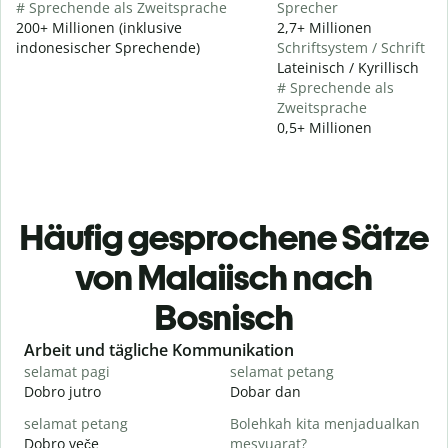
# Sprechende als Zweitsprache
Sprecher
200+ Millionen (inklusive
2,7+ Millionen
indonesischer Sprechende)
Schriftsystem / Schrift
Lateinisch / Kyrillisch
# Sprechende als
Zweitsprache
0,5+ Millionen
Häufig gesprochene Sätze
von Malaiisch nach
Bosnisch
Slide 1 of 6
Arbeit und tägliche Kommunikation
selamat pagi
selamat petang
H
Dobro jutro
Dobar dan
Z
selamat petang
Bolehkah kita menjadualkan
n
Dobro veče
mesyuarat?
M