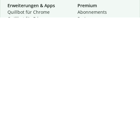
Erweiterungen & Apps
Premium
Quillbot für Chrome
Abon­ne­ments
Quillbot für Edge
Preise
Quillbot für Safari
Für Teams
Quillbot für Android
Partnerprogramm
Quillbot für iOS
Demo anfragen
Quillbot für Windows
Quillbot für macOS
Quillbot für Word
Tools
Unternehmen
Schreibhilfen
Über uns
Textkorrektur
Privatsphäre & Sicherheit
Zitieren und Originalität
Karriere
KI-Tools
Hilfe
Kontakt
Ressourcen
Folge uns