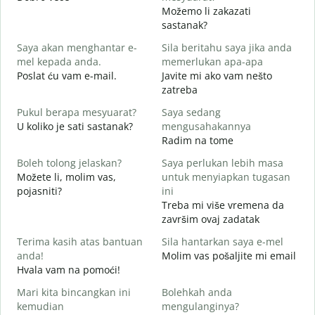
Možemo li zakazati
S
sastanak?
p
Saya akan menghantar e-
Sila beritahu saya jika anda
D
mel kepada anda.
memerlukan apa-apa
A
Poslat ću vam e-mail.
Javite mi ako vam nešto
zatreba
Y
Pukul berapa mesyuarat?
Saya sedang
D
U koliko je sati sastanak?
mengusahakannya
Radim na tome
s
D
Boleh tolong jelaskan?
Saya perlukan lebih masa
Možete li, molim vas,
untuk menyiapkan tugasan
D
pojasniti?
ini
G
Treba mi više vremena da
završim ovaj zadatak
Terima kasih atas bantuan
Sila hantarkan saya e-mel
anda!
Molim vas pošaljite mi email
Hvala vam na pomoći!
Mari kita bincangkan ini
Bolehkah anda
kemudian
mengulanginya?