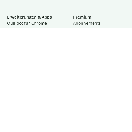
Erweiterungen & Apps
Premium
Quillbot für Chrome
Abon­ne­ments
Quillbot für Edge
Preise
Quillbot für Safari
Für Teams
Quillbot für Android
Partnerprogramm
Quillbot für iOS
Demo anfragen
Quillbot für Windows
Quillbot für macOS
Quillbot für Word
Tools
Unternehmen
Schreibhilfen
Über uns
Textkorrektur
Privatsphäre & Sicherheit
Zitieren und Originalität
Karriere
KI-Tools
Hilfe
Kontakt
Ressourcen
Folge uns