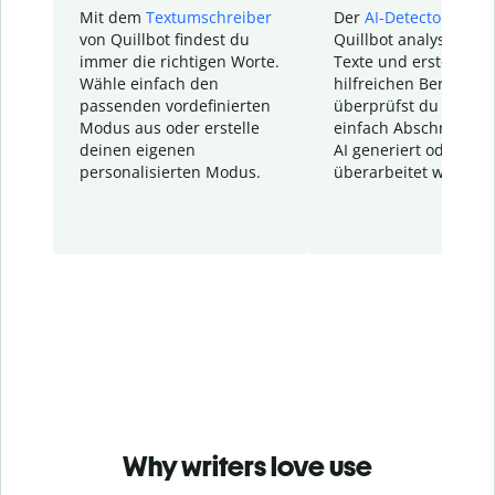
Mit dem
Textumschreiber
Der
AI-Detector
von
von Quillbot findest du
Quillbot analysiert d
immer die richtigen Worte.
Texte und erstellt ei
Wähle einfach den
hilfreichen Bericht. S
passenden vordefinierten
überprüfst du schnel
Modus aus oder erstelle
einfach Abschnitte, d
deinen eigenen
AI generiert oder
personalisierten Modus.
überarbeitet wurden.
Why writers love use