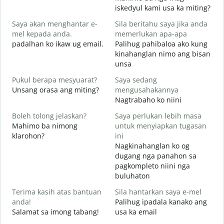
S
iskedyul kami usa ka miting?
p
Saya akan menghantar e-
Sila beritahu saya jika anda
M
mel kepada anda.
memerlukan apa-apa
g
padalhan ko ikaw ug email.
Palihug pahibaloa ako kung
A
kinahanglan nimo ang bisan
G
unsa
Y
Pukul berapa mesyuarat?
Saya sedang
O
Unsang orasa ang miting?
mengusahakannya
Nagtrabaho ko niini
s
Boleh tolong jelaskan?
Saya perlukan lebih masa
Mahimo ba nimong
untuk menyiapkan tugasan
klarohon?
ini
D
Nagkinahanglan ko og
A
dugang nga panahon sa
h
pagkompleto niini nga
buluhaton
Terima kasih atas bantuan
Sila hantarkan saya e-mel
anda!
Palihug ipadala kanako ang
Salamat sa imong tabang!
usa ka email