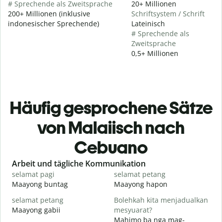
# Sprechende als Zweitsprache
20+ Millionen
200+ Millionen (inklusive
Schriftsystem / Schrift
indonesischer Sprechende)
Lateinisch
# Sprechende als
Zweitsprache
0,5+ Millionen
Häufig gesprochene Sätze
von Malaiisch nach
Cebuano
Slide 1 of 6
Arbeit und tägliche Kommunikation
selamat pagi
selamat petang
H
Maayong buntag
Maayong hapon
H
selamat petang
Bolehkah kita menjadualkan
n
Maayong gabii
mesyuarat?
A
Mahimo ba nga mag-