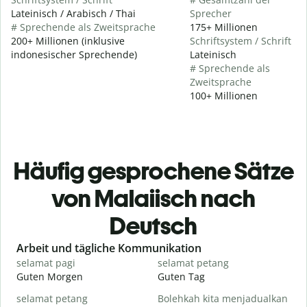
Lateinisch / Arabisch / Thai
Sprecher
# Sprechende als Zweitsprache
175+ Millionen
200+ Millionen (inklusive
Schriftsystem / Schrift
indonesischer Sprechende)
Lateinisch
# Sprechende als
Zweitsprache
100+ Millionen
Häufig gesprochene Sätze
von Malaiisch nach
Deutsch
Slide 1 of 6
Arbeit und tägliche Kommunikation
selamat pagi
selamat petang
H
Guten Morgen
Guten Tag
H
selamat petang
Bolehkah kita menjadualkan
n