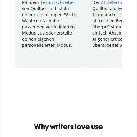
Mit dem
Textumschreiber
Der
AI-Detector
von
von Quillbot findest du
Quillbot analysiert d
immer die richtigen Worte.
Texte und erstellt ei
Wähle einfach den
hilfreichen Bericht. S
passenden vordefinierten
überprüfst du schnel
Modus aus oder erstelle
einfach Abschnitte, d
deinen eigenen
AI generiert oder
personalisierten Modus.
überarbeitet wurden.
Why writers love use