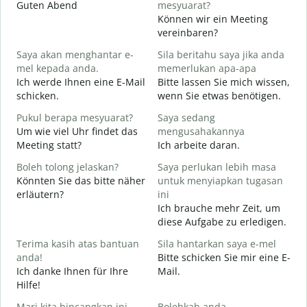
Guten Abend
mesyuarat?
I
Können wir ein Meeting
S
vereinbaren?
p
Saya akan menghantar e-
Sila beritahu saya jika anda
G
mel kepada anda.
memerlukan apa-apa
Ich werde Ihnen eine E-Mail
Bitte lassen Sie mich wissen,
A
schicken.
wenn Sie etwas benötigen.
G
Pukul berapa mesyuarat?
Saya sedang
Y
Um wie viel Uhr findet das
mengusahakannya
J
Meeting statt?
Ich arbeite daran.
s
Boleh tolong jelaskan?
Saya perlukan lebih masa
A
Könnten Sie das bitte näher
untuk menyiapkan tugasan
erläutern?
ini
Ich brauche mehr Zeit, um
D
diese Aufgabe zu erledigen.
W
Terima kasih atas bantuan
Sila hantarkan saya e-mel
anda!
Bitte schicken Sie mir eine E-
Ich danke Ihnen für Ihre
Mail.
Hilfe!
Mari kita bincangkan ini
Bolehkah anda