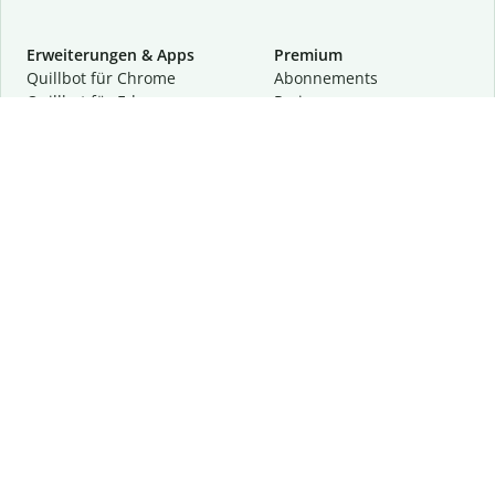
Erweiterungen & Apps
Premium
Quillbot für Chrome
Abon­ne­ments
Quillbot für Edge
Preise
Quillbot für Safari
Für Teams
Quillbot für Android
Partnerprogramm
Quillbot für iOS
Demo anfragen
Quillbot für Windows
Quillbot für macOS
Quillbot für Word
Tools
Unternehmen
Schreibhilfen
Über uns
Textkorrektur
Privatsphäre & Sicherheit
Zitieren und Originalität
Karriere
KI-Tools
Hilfe
Kontakt
Ressourcen
Folge uns