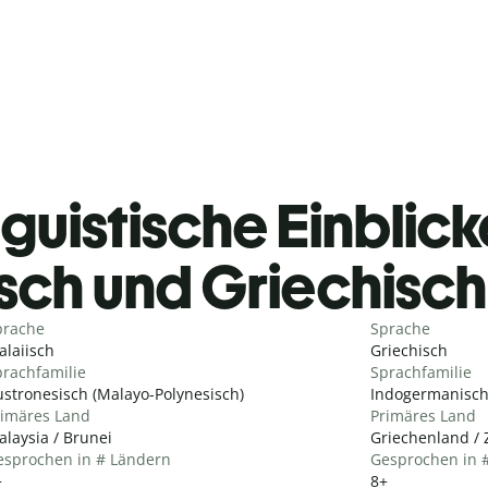
guistische Einblicke
sch und Griechisc
prache
Sprache
laiisch
Griechisch
rachfamilie
Sprachfamilie
stronesisch (Malayo-Polynesisch)
Indogermanisch 
rimäres Land
Primäres Land
laysia / Brunei
Griechenland / 
esprochen in # Ländern
Gesprochen in 
+
8+