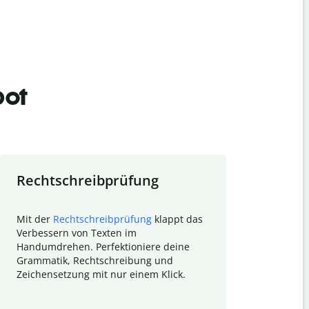
bot
Rechtschreibprüfung
Textzu
Mit der
Rechtschreibprüfung
klappt das
Mithilfe de
Verbessern von Texten im
Quillbot ka
Handumdrehen. Perfektioniere deine
Überblick ü
Grammatik, Rechtschreibung und
So wird das
Zeichensetzung mit nur einem Klick.
Forschungsa
E-Mails zum