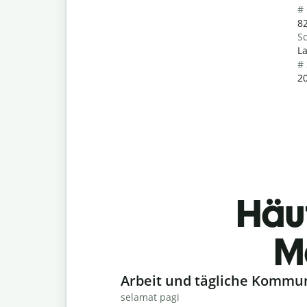
#
82
Sc
La
#
20
Häu
M
Slide 1 of 6
Arbeit und tägliche Kommu
selamat pagi