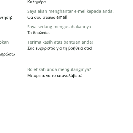
Καλημέρα
Saya akan menghantar e-mel kepada anda.
ντηση;
Θα σου στείλω email.
Saya sedang mengusahakannya
Το δουλεύω
apkan
Terima kasih atas bantuan anda!
Σας ευχαριστώ για τη βοήθειά σας!
οκληρώσω
Bolehkah anda mengulanginya?
Μπορείτε να το επαναλάβετε;