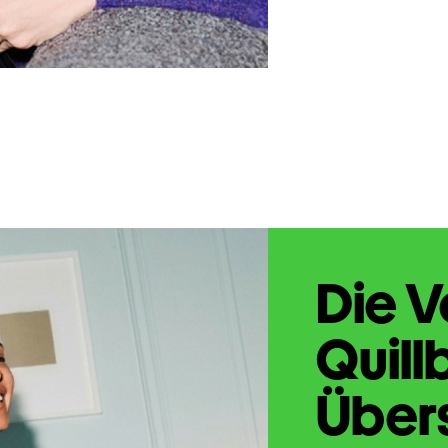
Die V
Quill
Übers