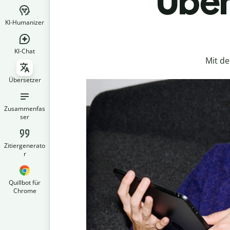
Über
KI-Humanizer
KI-Chat
Mit d
Übersetzer
Zusammenfas
ser
Zitiergenerato
r
Quillbot für
Chrome