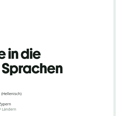
 in die
h Sprachen
(Hellenisch)
Zypern
# Ländern