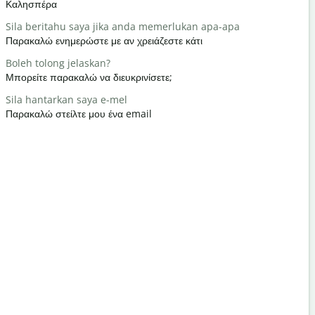
Καλησπέρα
Γεια / Γεια
Sila beritahu saya jika anda memerlukan apa-apa
apa khaba
Παρακαλώ ενημερώστε με αν χρειάζεστε κάτι
Τι κάνετε;
Boleh tolong jelaskan?
Anda dial
Μπορείτε παρακαλώ να διευκρινίσετε;
Καλώς ήρθ
Sila hantarkan saya e-mel
Maafkan s
Παρακαλώ στείλτε μου ένα email
Με συγχωρε
Di manakah
Πού είναι τ