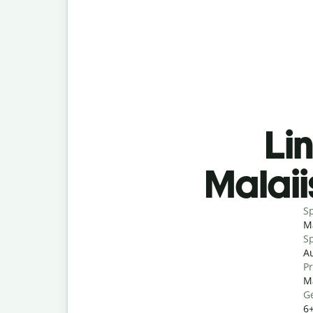
Lin
Malaii
S
Ma
Sp
Au
P
Ma
G
6