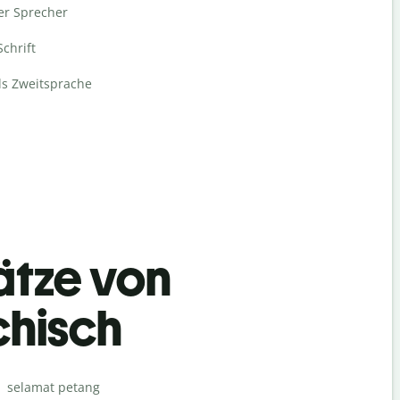
er Sprecher
Schrift
ls Zweitsprache
ätze von
chisch
Begrüß
selamat petang
Hello / Hai