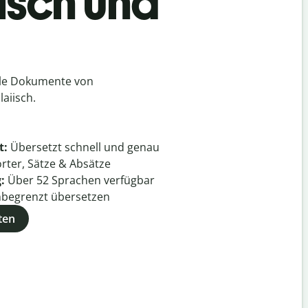
isch und
lle Dokumente von
aiisch.
t:
Übersetzt schnell und genau
rter, Sätze & Absätze
g:
Über
52
Sprachen verfügbar
begrenzt übersetzen
ten