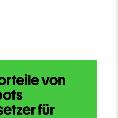
orteile von
bots
etzer für