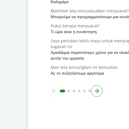
Καλημέρα
Bolehkah kita menjadualkan mesyuarat?
Μπορούμε να προγραμματίσουμε μια συνά
Pukul berapa mesyuarat?
Τι ώρα είναι η συνάντηση;
Saya perlukan lebih masa untuk menyi
tugasan ini
Χρειάζομαι περισσότερο χρόνο για να ολ
αυτήν την εργασία
Mari kita bincangkan ini kemudian
Ας το συζητήσουμε αργότερα