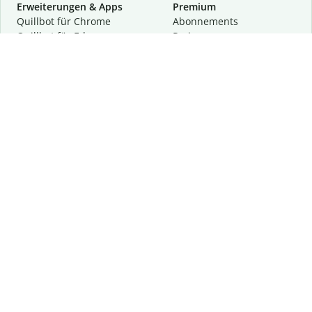
Erweiterungen & Apps
Premium
Quillbot für Chrome
Abon­ne­ments
Quillbot für Edge
Preise
Quillbot für Safari
Für Teams
Quillbot für Android
Partnerprogramm
Quillbot für iOS
Demo anfragen
Quillbot für Windows
Quillbot für macOS
Quillbot für Word
Tools
Unternehmen
Schreibhilfen
Über uns
Textkorrektur
Privatsphäre & Sicherheit
Zitieren und Originalität
Karriere
KI-Tools
Hilfe
Kontakt
Ressourcen
Folge uns