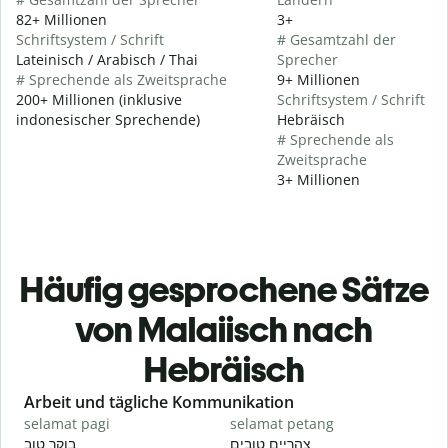
82+ Millionen
3+
Schriftsystem / Schrift
# Gesamtzahl der
Lateinisch / Arabisch / Thai
Sprecher
# Sprechende als Zweitsprache
9+ Millionen
200+ Millionen (inklusive
Schriftsystem / Schrift
indonesischer Sprechende)
Hebräisch
# Sprechende als
Zweitsprache
3+ Millionen
Häufig gesprochene Sätze
von Malaiisch nach
Hebräisch
Slide 1 of 6
Arbeit und tägliche Kommunikation
selamat pagi
selamat petang
H
י
צהריים טובים
בוקר טוב