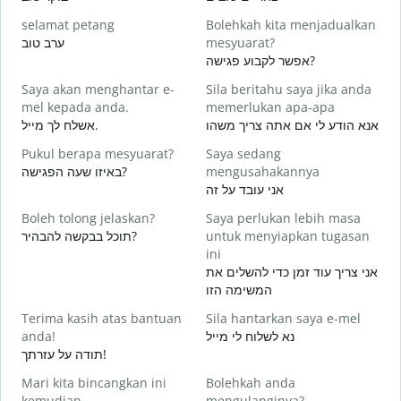
selamat petang
Bolehkah kita menjadualkan
n
ערב טוב
mesyuarat?
א
אפשר לקבוע פגישה?
S
Saya akan menghantar e-
Sila beritahu saya jika anda
p
mel kepada anda.
memerlukan apa-apa
ב
אנא הודע לי אם אתה צריך משהו
אשלח לך מייל.
A
Pukul berapa mesyuarat?
Saya sedang
ן
באיזו שעה הפגישה?
mengusahakannya
Y
אני עובד על זה
א
Boleh tolong jelaskan?
Saya perlukan lebih masa
s
תוכל בבקשה להבהיר?
untuk menyiapkan tugasan
ת
ini
אני צריך עוד זמן כדי להשלים את
D
המשימה הזו
Terima kasih atas bantuan
Sila hantarkan saya e-mel
anda!
נא לשלוח לי מייל
תודה על עזרתך!
Mari kita bincangkan ini
Bolehkah anda
kemudian
mengulanginya?