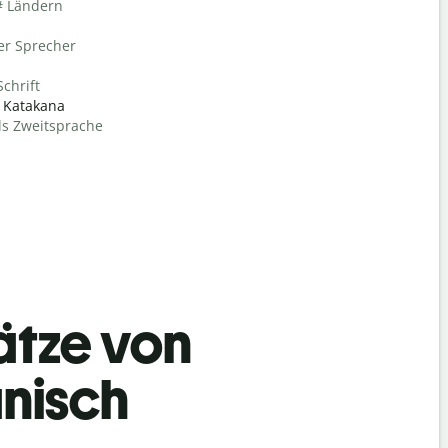
# Ländern
er Sprecher
Schrift
, Katakana
ls Zweitsprache
ätze von
nisch
Begrüß