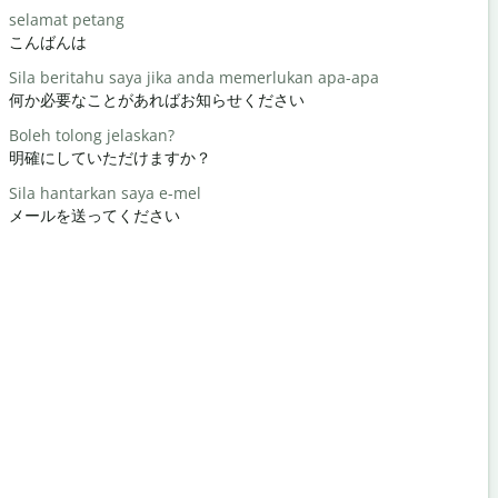
selamat petang
Hello / Hai
こんばんは
こんにちは 
Sila beritahu saya jika anda memerlukan apa-apa
apa khaba
何か必要なことがあればお知らせください
元気ですか
Boleh tolong jelaskan?
Anda dial
明確にしていただけますか？
どういたし
Sila hantarkan saya e-mel
Maafkan s
メールを送ってください
すみません
Di manakah
最寄りのホ