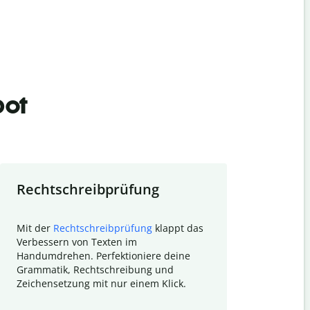
bot
Rechtschreibprüfung
Textzu
Mit der
Rechtschreibprüfung
klappt das
Mithilfe de
Verbessern von Texten im
Quillbot ka
Handumdrehen. Perfektioniere deine
Überblick ü
Grammatik, Rechtschreibung und
So wird das
Zeichensetzung mit nur einem Klick.
Forschungsa
E-Mails zum