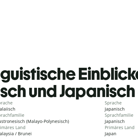
guistische Einblicke
isch und Japanisc
prache
Sprache
laiisch
Japanisch
rachfamilie
Sprachfamilie
stronesisch (Malayo-Polynesisch)
Japanisch
rimäres Land
Primäres Land
laysia / Brunei
Japan