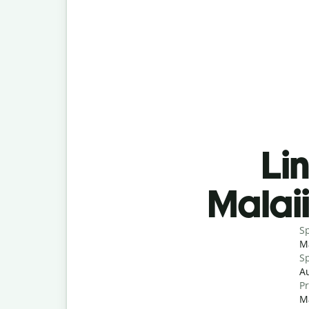
Lin
Malai
S
Ma
Sp
Au
P
Ma