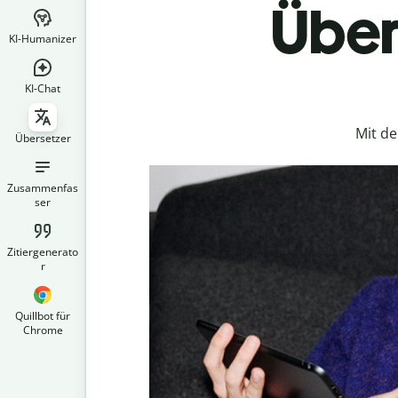
Über
KI-Humanizer
KI-Chat
Mit d
Übersetzer
Zusammenfas
ser
Zitiergenerato
r
Quillbot für
Chrome