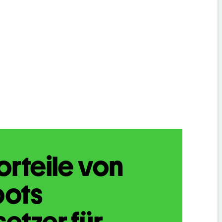
orteile von
bots
etzer für