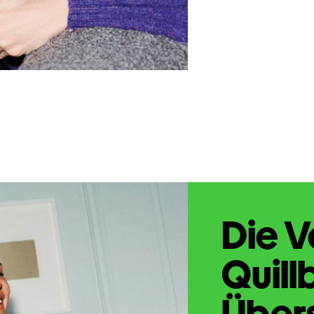
Die V
Quill
Übers