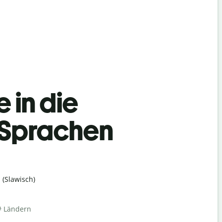
 in die
 Sprachen
(Slawisch)
# Ländern