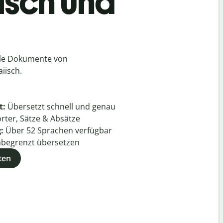
isch und
lle Dokumente von
iisch.
t:
Übersetzt schnell und genau
rter, Sätze & Absätze
g:
Über
52
Sprachen verfügbar
begrenzt übersetzen
ten