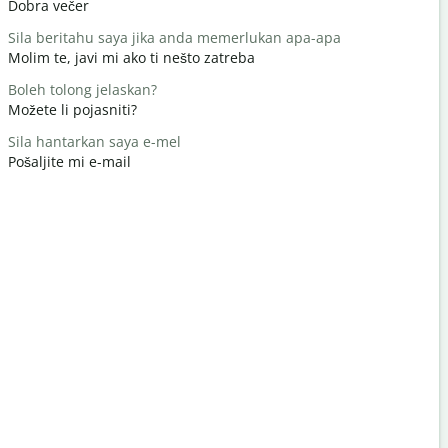
Dobra večer
Bok/Bok
Sila beritahu saya jika anda memerlukan apa-apa
apa khaba
Molim te, javi mi ako ti nešto zatreba
Kako ste?
Boleh tolong jelaskan?
Anda dial
Možete li pojasniti?
Nema na 
Sila hantarkan saya e-mel
Maafkan s
Pošaljite mi e-mail
Oprostite /
Di manakah
Gdje je naj