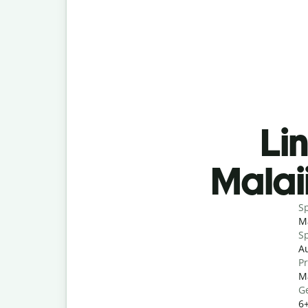
Lin
Malai
S
Ma
Sp
Au
P
Ma
G
6