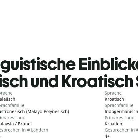
guistische Einblicke
isch und Kroatisch
prache
Sprache
laiisch
Kroatisch
rachfamilie
Sprachfamilie
stronesisch (Malayo-Polynesisch)
Indogermanisch 
rimäres Land
Primäres Land
laysia / Brunei
Kroatien
esprochen in # Ländern
Gesprochen in 
+
4+