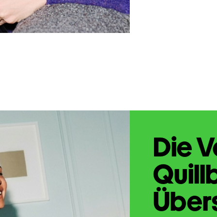
Die V
Quill
Übers