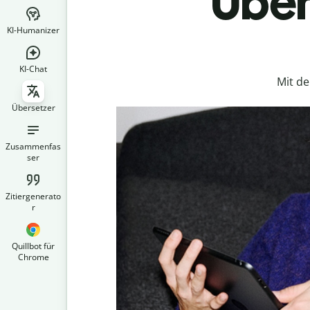
Über
KI-Humanizer
KI-Chat
Mit d
Übersetzer
Zusammenfas
ser
Zitiergenerato
r
Quillbot für
Chrome