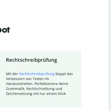
bot
Rechtschreibprüfung
Textzu
Mit der
Rechtschreibprüfung
klappt das
Mithilfe de
Verbessern von Texten im
Quillbot ka
Handumdrehen. Perfektioniere deine
Überblick ü
Grammatik, Rechtschreibung und
So wird das
Zeichensetzung mit nur einem Klick.
Forschungsa
E-Mails zum