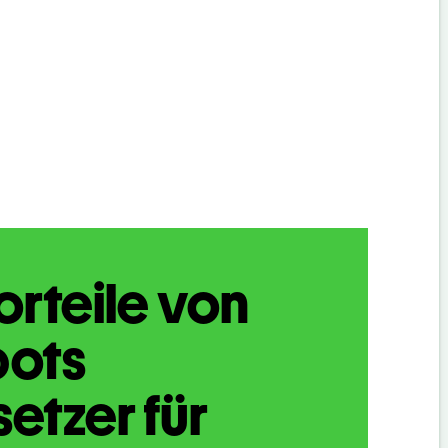
orteile von
bots
etzer für